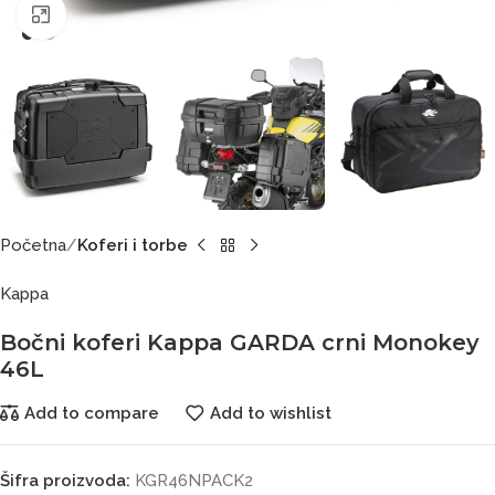
Click to enlarge
Početna
Koferi i torbe
Kappa
Bočni koferi Kappa GARDA crni Monokey
46L
Add to compare
Add to wishlist
Šifra proizvoda:
KGR46NPACK2