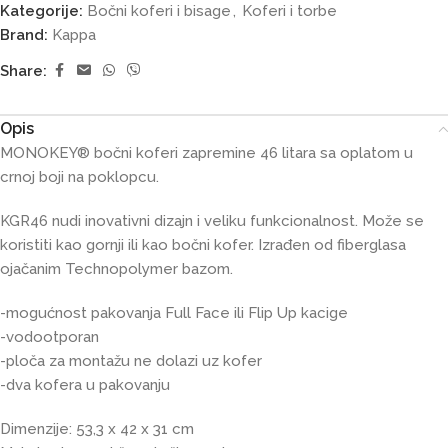
Kategorije:
Bočni koferi i bisage
,
Koferi i torbe
Brand:
Kappa
Share:
Opis
MONOKEY® bočni koferi zapremine 46 litara sa oplatom u
crnoj boji na poklopcu.
KGR46 nudi inovativni dizajn i veliku funkcionalnost. Može se
koristiti kao gornji ili kao bočni kofer. Izrađen od fiberglasa
ojačanim Technopolymer bazom.
-mogućnost pakovanja Full Face ili Flip Up kacige
-vodootporan
-ploča za montažu ne dolazi uz kofer
-dva kofera u pakovanju
Dimenzije: 53,3 x 42 x 31 cm