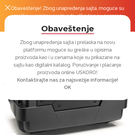
Obaveštenje! Zbog unapređenja sajta, moguće su
0
r
greške u opisima proizvoda, slika kao i u cenama
koje su prikazane na sajtu!
Obaveštenje
Zbog unapređenja sajta i prelaska na novu
platformu moguće su greške u opisima
proizvoda kao i u cenama koje su prikazane na
sajtu kao digitalni katalog. Poručivanje i plaćanje
proizvoda online USKORO!
Kontaktirajte nas za najsvežije informacije!
OK