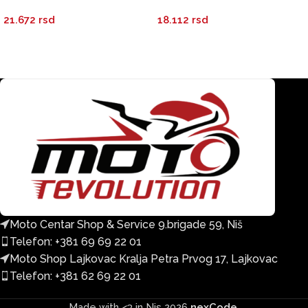
sivi ADVENTURE 65L
sivi ADVENTURE 45L
21.672
rsd
18.112
rsd
Moto Centar Shop & Service 9.brigade 59, Niš
Telefon: +381 69 69 22 01
Moto Shop Lajkovac Kralja Petra Prvog 17, Lajkovac
Telefon: +381 62 69 22 01
Made with <3 in Nis
2026
nexCode
.