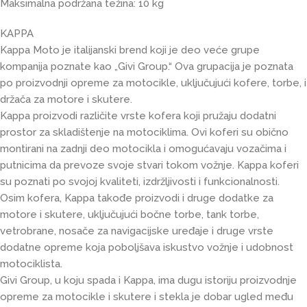
Maksimalna podržana težina: 10 kg
KAPPA
Kappa Moto je italijanski brend koji je deo veće grupe
kompanija poznate kao „Givi Group.“ Ova grupacija je poznata
po proizvodnji opreme za motocikle, uključujući kofere, torbe, i
držača za motore i skutere.
Kappa proizvodi različite vrste kofera koji pružaju dodatni
prostor za skladištenje na motociklima. Ovi koferi su obično
montirani na zadnji deo motocikla i omogućavaju vozačima i
putnicima da prevoze svoje stvari tokom vožnje. Kappa koferi
su poznati po svojoj kvaliteti, izdržljivosti i funkcionalnosti.
Osim kofera, Kappa takođe proizvodi i druge dodatke za
motore i skutere, uključujući bočne torbe, tank torbe,
vetrobrane, nosače za navigacijske uređaje i druge vrste
dodatne opreme koja poboljšava iskustvo vožnje i udobnost
motociklista.
Givi Group, u koju spada i Kappa, ima dugu istoriju proizvodnje
opreme za motocikle i skutere i stekla je dobar ugled među