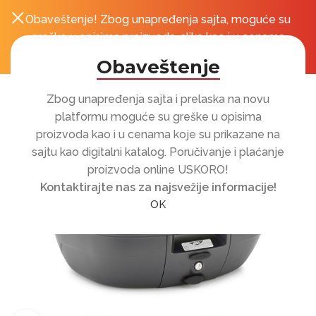
Obaveštenje! Zbog unapređenja sajta, moguće su
0
r
greške u opisima proizvoda, slika kao i u cenama
koje su prikazane na sajtu!
Obaveštenje
Zbog unapređenja sajta i prelaska na novu
platformu moguće su greške u opisima
proizvoda kao i u cenama koje su prikazane na
sajtu kao digitalni katalog. Poručivanje i plaćanje
proizvoda online USKORO!
Kontaktirajte nas za najsvežije informacije!
OK