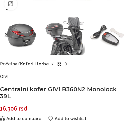
Click to enlarge
Početna
Koferi i torbe
GIVI
Centralni kofer GIVI B360N2 Monolock
39L
16.306
rsd
Add to compare
Add to wishlist