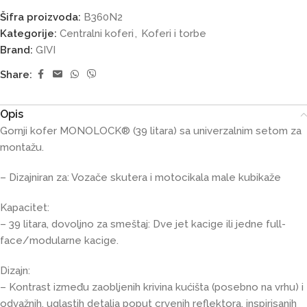
Šifra proizvoda:
B360N2
Kategorije:
Centralni koferi
,
Koferi i torbe
Brand:
GIVI
Share:
Opis
Gornji kofer MONOLOCK® (39 litara) sa univerzalnim setom za
montažu.
– Dizajniran za: Vozače skutera i motocikala male kubikaže
Kapacitet:
– 39 litara, dovoljno za smeštaj: Dve jet kacige ili jedne full-
face/modularne kacige.
Dizajn:
– Kontrast između zaobljenih krivina kućišta (posebno na vrhu) i
odvažnih, uglastih detalja poput crvenih reflektora, inspirisanih