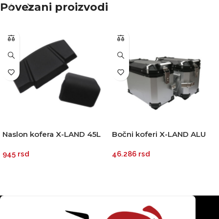
Povezani proizvodi
Naslon kofera X-LAND 45L
Bočni koferi X-LAND ALU
55L 65L
sivi 38L+38L
945
rsd
46.286
rsd