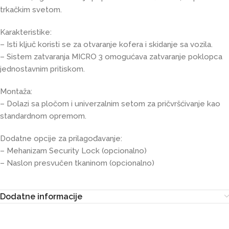
trkačkim svetom.
Karakteristike:
– Isti ključ koristi se za otvaranje kofera i skidanje sa vozila.
– Sistem zatvaranja MICRO 3 omogućava zatvaranje poklopca
jednostavnim pritiskom.
Montaža:
– Dolazi sa pločom i univerzalnim setom za pričvršćivanje kao
standardnom opremom.
Dodatne opcije za prilagođavanje:
– Mehanizam Security Lock (opcionalno)
– Naslon presvučen tkaninom (opcionalno)
Dodatne informacije