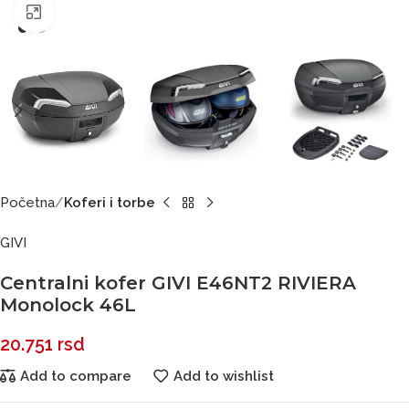
Click to enlarge
Početna
Koferi i torbe
GIVI
Centralni kofer GIVI E46NT2 RIVIERA
Monolock 46L
20.751
rsd
Add to compare
Add to wishlist