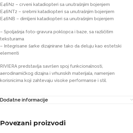
E46N2 – crveni katadiopteri sa unutrašnjim bojenjem
E46NT2 – srebrni katadiopteri sa unutrašnjim bojenjem
E46NB – dimljeni katadiopteri sa unutrašnjim bojenjem
– Spoljašnja foto-gravura poklopca i baze, sa različitim
teksturama
– Integrisane šarke dizajnirane tako da deluju kao estetski
elementi
RIVIERA predstavlja savršen spoj funkcionalnosti,
aerodinamičkog dizajna i vrhunskih materijala, namenjen
korisnicima koji zahtevaju visoke performanse i stil.
Dodatne informacije
Povezani proizvodi