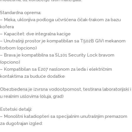
Standardna oprema:
– Meka, uklonjiva podloga učvršćena čičak-trakom za bazu
kofera
– Kapacitet: dve integralna kacige
– Unutrašnji prostor je kompatibilan sa T502B GIVI mekanom
torbom (opciono)
– Brava je kompatibilna sa SL101 Security Lock bravom
(opciono)
– Kompatibilan sa E207 naslonom za leđa i električnim
kontaktima za buduće dodatke
Obezbeđena je izvrsna vodootpornost, testirana laboratorijski i
u realnim uslovima (oluja, grad)
Estetski detalji:
– Monolitni katadiopteri sa specijalnim unutrašnjim premazom
za dugotrajan izgled: