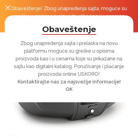
Obaveštenje! Zbog unapređenja sajta, moguće su
0
r
greške u opisima proizvoda, slika kao i u cenama
koje su prikazane na sajtu!
Obaveštenje
Zbog unapređenja sajta i prelaska na novu
platformu moguće su greške u opisima
proizvoda kao i u cenama koje su prikazane na
sajtu kao digitalni katalog. Poručivanje i plaćanje
proizvoda online USKORO!
Kontaktirajte nas za najsvežije informacije!
OK