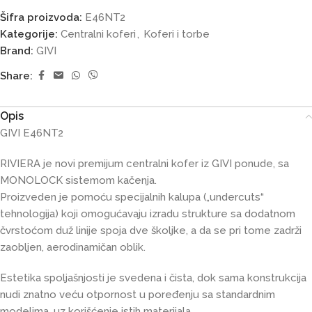
Šifra proizvoda:
E46NT2
Kategorije:
Centralni koferi
,
Koferi i torbe
Brand:
GIVI
Share:
Opis
GIVI E46NT2
RIVIERA je novi premijum centralni kofer iz GIVI ponude, sa
MONOLOCK sistemom kačenja.
Proizveden je pomoću specijalnih kalupa („undercuts“
tehnologija) koji omogućavaju izradu strukture sa dodatnom
čvrstoćom duž linije spoja dve školjke, a da se pri tome zadrži
zaobljen, aerodinamičan oblik.
Estetika spoljašnjosti je svedena i čista, dok sama konstrukcija
nudi znatno veću otpornost u poređenju sa standardnim
modelima, uz korišćenje istih materijala.