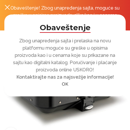
Obaveštenje! Zbog unapređenja sajta, moguće su
0
r
greške u opisima proizvoda, slika kao i u cenama
koje su prikazane na sajtu!
Obaveštenje
Zbog unapređenja sajta i prelaska na novu
platformu moguće su greške u opisima
proizvoda kao i u cenama koje su prikazane na
sajtu kao digitalni katalog. Poručivanje i plaćanje
proizvoda online USKORO!
Kontaktirajte nas za najsvežije informacije!
OK