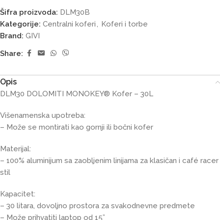
Šifra proizvoda:
DLM30B
Kategorije:
Centralni koferi
,
Koferi i torbe
Brand:
GIVI
Share:
Opis
DLM30 DOLOMITI MONOKEY® Kofer – 30L
Višenamenska upotreba:
– Može se montirati kao gornji ili bočni kofer
Materijal:
– 100% aluminijum sa zaobljenim linijama za klasičan i café racer
stil
Kapacitet:
– 30 litara, dovoljno prostora za svakodnevne predmete
– Može prihvatiti laptop od 15”