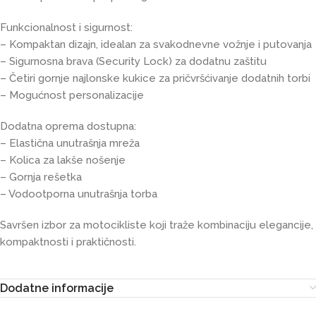
Funkcionalnost i sigurnost:
– Kompaktan dizajn, idealan za svakodnevne vožnje i putovanja
– Sigurnosna brava (Security Lock) za dodatnu zaštitu
– Četiri gornje najlonske kukice za pričvršćivanje dodatnih torbi
– Mogućnost personalizacije
Dodatna oprema dostupna:
– Elastična unutrašnja mreža
– Kolica za lakše nošenje
– Gornja rešetka
– Vodootporna unutrašnja torba
Savršen izbor za motocikliste koji traže kombinaciju elegancije,
kompaktnosti i praktičnosti.
Dodatne informacije