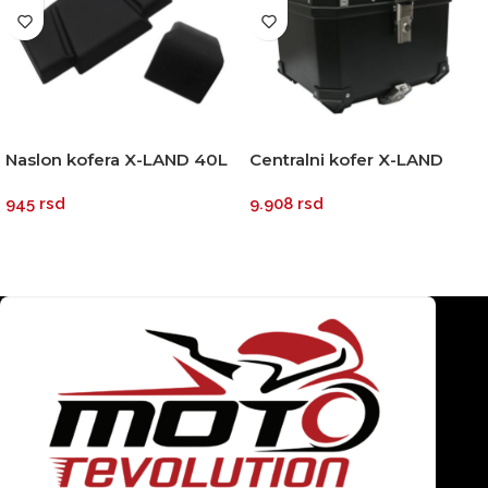
Naslon kofera X-LAND 40L
Centralni kofer X-LAND
PLASTIČNI crni 45L
945
rsd
9.908
rsd