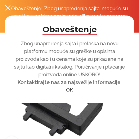
Obaveštenje! Zbog unapređenja sajta, moguće su
0
r
greške u opisima proizvoda, slika kao i u cenama
koje su prikazane na sajtu!
Obaveštenje
Zbog unapređenja sajta i prelaska na novu
platformu moguće su greške u opisima
proizvoda kao i u cenama koje su prikazane na
sajtu kao digitalni katalog. Poručivanje i plaćanje
proizvoda online USKORO!
Kontaktirajte nas za najsvežije informacije!
OK