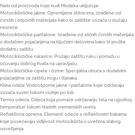
Neki od proizvoda koje nudi Modeka uključuje:
Motociklističke jakne: Opremljene štitnicima, izrađene od
čvrstih i otpornih materijala kako bi zaštitile vozača u slučaju
nesreće.
Motociklističke pantalone: Izrađene od sličnih čvrstih materijala
s dodatnim pojačanjima na ključnim delovima kako bi pružile
dodatnu zaštitu.
Motociklističke rukavice: Pružaju zaštitu ruku i pomažu u
očuvanju dobrog hvata na upravljaču.
Motociklističke cipele i čizme: Specijalna obuća s dodatnim
pojačanjima za zaštitu nogu i članaka.
Kišna odela: Vodootporne jakne i pantalone koje održavaju
vozača suvim tokom vožnje po kiši.
Termo odeća: Odeća koja pomaže održavanju tela na ugodnoj
temperaturi tokom hladnih vremenskih uveta.
Reflektivna oprema: Elementi odeće s reflektivnim trakama
koje povećavaju vidljivost motociklista u uvetima slabog
osvetljenja.