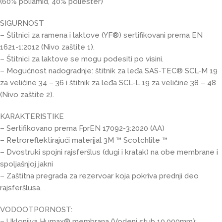
(60% poliamid, 40% poliester)
SIGURNOST
– Štitnici za ramena i laktove (YF®) sertifikovani prema EN
1621-1:2012 (Nivo zaštite 1).
– Štitnici za laktove se mogu podesiti po visini.
– Mogućnost nadogradnje: štitnik za leđa SAS-TEC® SCL-M 19
za veličine 34 – 36 i štitnik za leđa SCL-L 19 za veličine 38 – 48
(Nivo zaštite 2).
KARAKTERISTIKE
– Sertifikovano prema FprEN 17092-3:2020 (AA)
– Retroreflektirajući materijal 3M ™ Scotchlite ™
– Dvostruki spojni rajsferšlus (dugi i kratak) na obe membrane i
spoljašnjoj jakni
– Zaštitna pregrada za rezervoar koja pokriva prednji deo
rajsferšlusa.
VODOOTPORNOST:
– Uklonjiva Humax® membrana (Vodeni stub 10,000mm):