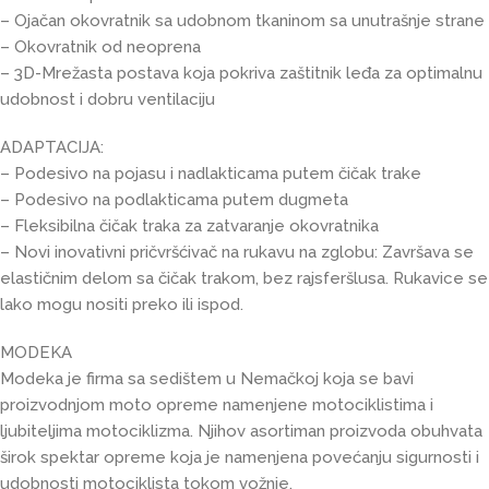
– Ojačan okovratnik sa udobnom tkaninom sa unutrašnje strane
– Okovratnik od neoprena
– 3D-Mrežasta postava koja pokriva zaštitnik leđa za optimalnu
udobnost i dobru ventilaciju
ADAPTACIJA:
– Podesivo na pojasu i nadlakticama putem čičak trake
– Podesivo na podlakticama putem dugmeta
– Fleksibilna čičak traka za zatvaranje okovratnika
– Novi inovativni pričvršćivač na rukavu na zglobu: Završava se
elastičnim delom sa čičak trakom, bez rajsferšlusa. Rukavice se
lako mogu nositi preko ili ispod.
MODEKA
Modeka je firma sa sedištem u Nemačkoj koja se bavi
proizvodnjom moto opreme namenjene motociklistima i
ljubiteljima motociklizma. Njihov asortiman proizvoda obuhvata
širok spektar opreme koja je namenjena povećanju sigurnosti i
udobnosti motociklista tokom vožnje.