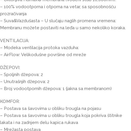
– 100% vodootporna i otporna na vetar, sa sposobnošću
prozračivanja
– Suva&Vazdušasta – U slučaju naglih promena vremena:
Membranu možete postaviti na leđa u samo nekoliko koraka.
VENTILACIJA:
– Modeka ventilacija protoka vazduha:
– AirFlow: Velikodušne površine od mreže
DŽEPOVI:
– Spoljnih džepova: 2
– Unutrašnjih džepova: 2
– Broj vodootpornih džepova: 1 (jakna sa membranom)
KOMFOR:
– Postava sa šavovima u obliku trougla na pojasu
– Postava sa šavovima u obliku trougla koja pokriva štitnike
lakata i na zadnjem delu kapica rukava
– Mrežasta postava