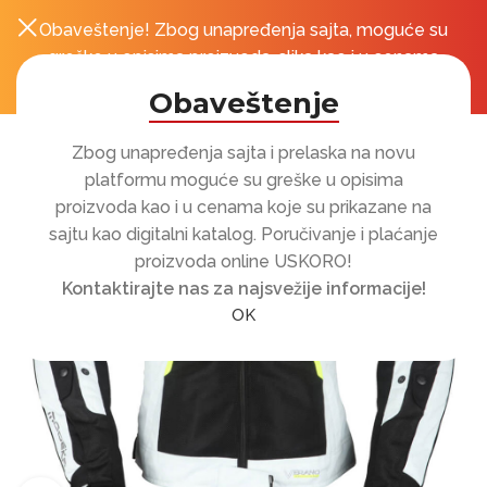
Obaveštenje! Zbog unapređenja sajta, moguće su
0
r
greške u opisima proizvoda, slika kao i u cenama
koje su prikazane na sajtu!
Obaveštenje
Zbog unapređenja sajta i prelaska na novu
platformu moguće su greške u opisima
proizvoda kao i u cenama koje su prikazane na
sajtu kao digitalni katalog. Poručivanje i plaćanje
proizvoda online USKORO!
Kontaktirajte nas za najsvežije informacije!
OK