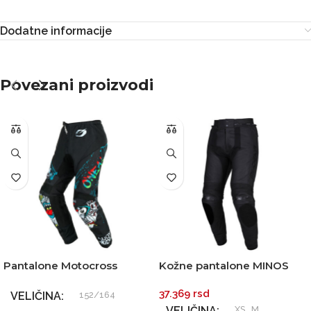
Dodatne informacije
Povezani proizvodi
Pantalone Motocross
Kožne pantalone MINOS
ONEAL ELEMENT RANCID
crne MODEKA
37.369
rsd
crno žute dečije
VELIČINA
152/164
VELIČINA
XS
,
M