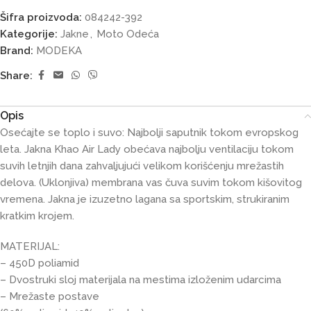
Šifra proizvoda:
084242-392
Kategorije:
Jakne
,
Moto Odeća
Brand:
MODEKA
Share:
Opis
Osećajte se toplo i suvo: Najbolji saputnik tokom evropskog
leta. Jakna Khao Air Lady obećava najbolju ventilaciju tokom
suvih letnjih dana zahvaljujući velikom korišćenju mrežastih
delova. (Uklonjiva) membrana vas čuva suvim tokom kišovitog
vremena. Jakna je izuzetno lagana sa sportskim, strukiranim
kratkim krojem.
MATERIJAL:
– 450D poliamid
– Dvostruki sloj materijala na mestima izloženim udarcima
– Mrežaste postave