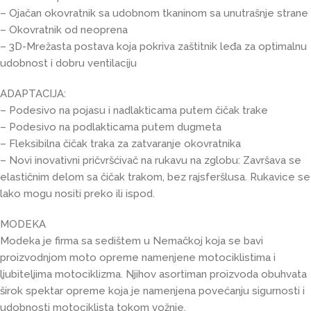
– Ojačan okovratnik sa udobnom tkaninom sa unutrašnje strane
– Okovratnik od neoprena
– 3D-Mrežasta postava koja pokriva zaštitnik leđa za optimalnu
udobnost i dobru ventilaciju
ADAPTACIJA:
– Podesivo na pojasu i nadlakticama putem čičak trake
– Podesivo na podlakticama putem dugmeta
– Fleksibilna čičak traka za zatvaranje okovratnika
– Novi inovativni pričvršćivač na rukavu na zglobu: Završava se
elastičnim delom sa čičak trakom, bez rajsferšlusa. Rukavice se
lako mogu nositi preko ili ispod.
MODEKA
Modeka je firma sa sedištem u Nemačkoj koja se bavi
proizvodnjom moto opreme namenjene motociklistima i
ljubiteljima motociklizma. Njihov asortiman proizvoda obuhvata
širok spektar opreme koja je namenjena povećanju sigurnosti i
udobnosti motociklista tokom vožnje.