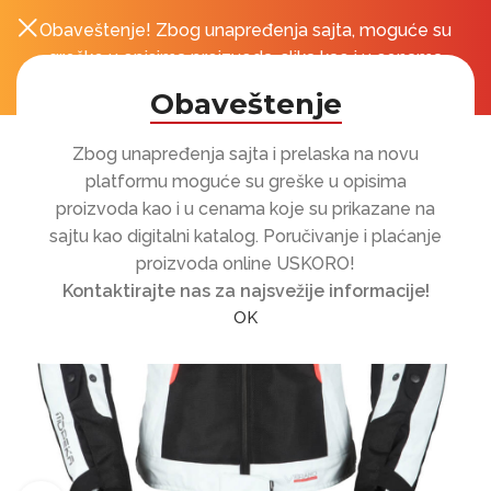
Obaveštenje! Zbog unapređenja sajta, moguće su
0
r
greške u opisima proizvoda, slika kao i u cenama
koje su prikazane na sajtu!
Obaveštenje
Zbog unapređenja sajta i prelaska na novu
platformu moguće su greške u opisima
proizvoda kao i u cenama koje su prikazane na
sajtu kao digitalni katalog. Poručivanje i plaćanje
proizvoda online USKORO!
Kontaktirajte nas za najsvežije informacije!
OK