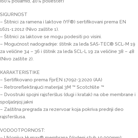
(60% poliamid, 40% poliester)
SIGURNOST
– Štitnici za ramena i laktove (YF®) sertifikovani prema EN
1621-1:2012 (Nivo zaštite 1).
– Štitnici za laktove se mogu podesiti po visini.
– Mogućnost nadogradnje: štitnik za leđa SAS-TEC® SCL-M 19
za veličine 34 – 36 i štitnik za leđa SCL-L 19 za veličine 38 – 48
(Nivo zaštite 2).
KARAKTERISTIKE
– Sertifikovano prema FprEN 17092-3:2020 (AA)
– Retroreflektirajući materijal 3M ™ Scotchlite ™
– Dvostruki spojni rajsferšlus (dugi i kratak) na obe membrane i
spoljašnjoj jakni
– Zaštitna pregrada za rezervoar koja pokriva prednji deo
rajsferšlusa.
VODOOTPORNOST:
– Uklonjiva Humax® membrana (Vodeni stub 10,000mm):