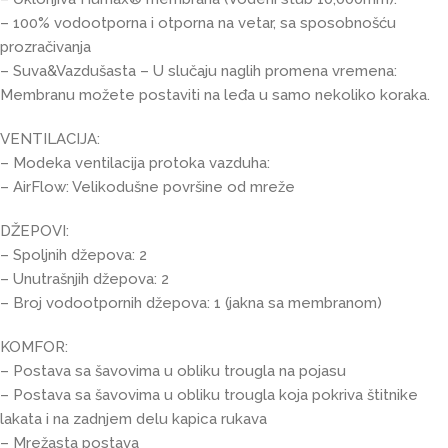
– 100% vodootporna i otporna na vetar, sa sposobnošću
prozračivanja
– Suva&Vazdušasta – U slučaju naglih promena vremena:
Membranu možete postaviti na leđa u samo nekoliko koraka.
VENTILACIJA:
– Modeka ventilacija protoka vazduha:
– AirFlow: Velikodušne površine od mreže
DŽEPOVI:
– Spoljnih džepova: 2
– Unutrašnjih džepova: 2
– Broj vodootpornih džepova: 1 (jakna sa membranom)
KOMFOR:
– Postava sa šavovima u obliku trougla na pojasu
– Postava sa šavovima u obliku trougla koja pokriva štitnike
lakata i na zadnjem delu kapica rukava
– Mrežasta postava