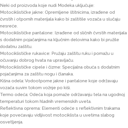
Neki od proizvoda koje nudi Modeka uključuje:
Motociklističke jakne: Opremljene štitnicima, izrađene od
čvrstih i otpornih materijala kako bi zaštitile vozača u slučaju
nesreće.
Motociklističke pantalone: Izrađene od sličnih čvrstih materijala
s dodatnim pojačanjima na ključnim delovima kako bi pružile
dodatnu zaštitu.
Motociklističke rukavice: Pružaju zaštitu ruku i pomažu u
očuvanju dobrog hvata na upravljaču.
Motociklističke cipele i čizme: Specijalna obuća s dodatnim
pojačanjima za zaštitu nogu i članaka.
Kišna odela: Vodootporne jakne i pantalone koje održavaju
vozača suvim tokom vožnje po kiši.
Termo odeća: Odeća koja pomaže održavanju tela na ugodnoj
temperaturi tokom hladnih vremenskih uveta.
Reflektivna oprema: Elementi odeće s reflektivnim trakama
koje povećavaju vidljivost motociklista u uvetima slabog
osvetljenja.