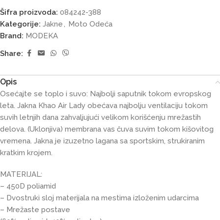
Šifra proizvoda:
084242-388
Kategorije:
Jakne
,
Moto Odeća
Brand:
MODEKA
Share:
Opis
Osećajte se toplo i suvo: Najbolji saputnik tokom evropskog
leta. Jakna Khao Air Lady obećava najbolju ventilaciju tokom
suvih letnjih dana zahvaljujući velikom korišćenju mrežastih
delova. (Uklonjiva) membrana vas čuva suvim tokom kišovitog
vremena. Jakna je izuzetno lagana sa sportskim, strukiranim
kratkim krojem.
MATERIJAL:
– 450D poliamid
– Dvostruki sloj materijala na mestima izloženim udarcima
– Mrežaste postave