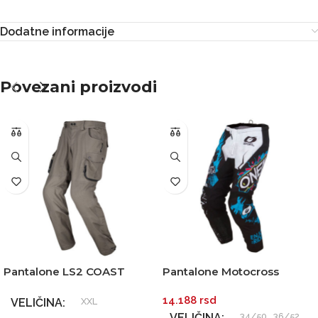
Dodatne informacije
Povezani proizvodi
Pantalone LS2 COAST
Pantalone Motocross
zelene
ONEAL ELEMENT VILLAIN
14.188
rsd
bele
VELIČINA
XXL
VELIČINA
34/50
,
36/52