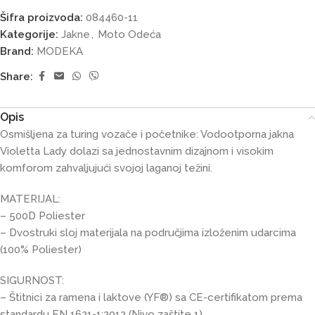
Šifra proizvoda:
084460-11
Kategorije:
Jakne
,
Moto Odeća
Brand:
MODEKA
Share:
Opis
Osmišljena za turing vozače i početnike: Vodootporna jakna
Violetta Lady dolazi sa jednostavnim dizajnom i visokim
komforom zahvaljujući svojoj laganoj težini.
MATERIJAL:
– 500D Poliester
– Dvostruki sloj materijala na područjima izloženim udarcima
(100% Poliester)
SIGURNOST:
– Štitnici za ramena i laktove (YF®) sa CE-certifikatom prema
standardu EN 1621-1:2012 (Nivo zaštite 1)