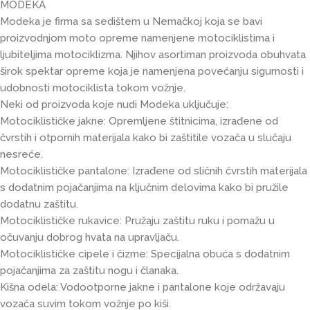
MODEKA
Modeka je firma sa sedištem u Nemačkoj koja se bavi
proizvodnjom moto opreme namenjene motociklistima i
ljubiteljima motociklizma. Njihov asortiman proizvoda obuhvata
širok spektar opreme koja je namenjena povećanju sigurnosti i
udobnosti motociklista tokom vožnje.
Neki od proizvoda koje nudi Modeka uključuje:
Motociklističke jakne: Opremljene štitnicima, izrađene od
čvrstih i otpornih materijala kako bi zaštitile vozača u slučaju
nesreće.
Motociklističke pantalone: Izrađene od sličnih čvrstih materijala
s dodatnim pojačanjima na ključnim delovima kako bi pružile
dodatnu zaštitu.
Motociklističke rukavice: Pružaju zaštitu ruku i pomažu u
očuvanju dobrog hvata na upravljaču.
Motociklističke cipele i čizme: Specijalna obuća s dodatnim
pojačanjima za zaštitu nogu i članaka.
Kišna odela: Vodootporne jakne i pantalone koje održavaju
vozača suvim tokom vožnje po kiši.