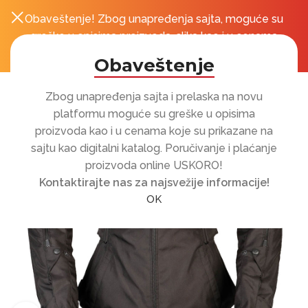
Obaveštenje! Zbog unapređenja sajta, moguće su
0
r
greške u opisima proizvoda, slika kao i u cenama
koje su prikazane na sajtu!
Obaveštenje
Zbog unapređenja sajta i prelaska na novu
platformu moguće su greške u opisima
proizvoda kao i u cenama koje su prikazane na
sajtu kao digitalni katalog. Poručivanje i plaćanje
proizvoda online USKORO!
Kontaktirajte nas za najsvežije informacije!
OK