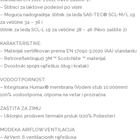
– Štitnici za laktove podesivi po visini
– Moguća nadogradnja: štitnik za leđa SAS-TEC® SCL-M/L 19
za veličine 34 – 36 i
štitnik za leđa SCL-L 19 za veličine 38 – 46 (Nivo zaštite 2)
KARAKTERISTIKE:
– Materijal sertifikovan prema EN 17092-3:2020 (AA) standardu
– Retroreflektirajući 3M ™ Scotchlite ™ materijal
– Dvostruki spojni rajfešlus (dug i kratak)
VODOOTPORNOST:
– Integrisana Humax® membrana (Vodeni stub 10.000mm):
100% vodootporna, otporna na vetar i prozračna
ZAŠTITA ZA ZIMU:
– Uklonjivi, prošiveni termalni prsluk (100% Poliester)
MODEKA AIRFLOW VENTILACIJA:
– AirVent: 6 ventilacionih rajfešlusa