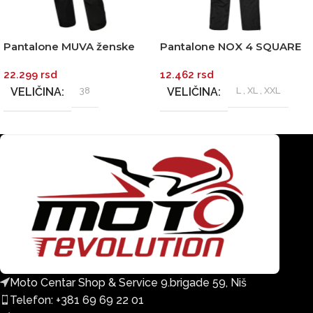
Pantalone MUVA ženske
Pantalone NOX 4 SQUARE
crne MODEKA
TRAILER CONTINENTAL
22.299
rsd
12.462
rsd
GREY
VELIČINA
38
VELIČINA
L
,
XL
,
XXL
Moto Centar Shop & Service 9.brigade 59, Niš
Telefon: +381 69 69 22 01