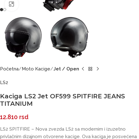
Click to enlarge
Početna
Moto Kacige
Jet / Open
LS2
Kaciga LS2 Jet OF599 SPITFIRE JEANS
TITANIUM
12.810
rsd
LS2 SPITFIRE – Nova zvezda LS2 sa modernim i izuzetno
privlačnim dizajnom otvorene kacige. Ova kaciga je posvećena