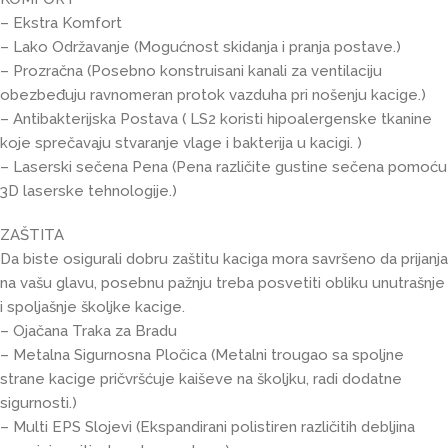
– Ekstra Komfort
– Lako Održavanje (Mogućnost skidanja i pranja postave.)
– Prozračna (Posebno konstruisani kanali za ventilaciju
obezbeđuju ravnomeran protok vazduha pri nošenju kacige.)
– Antibakterijska Postava ( LS2 koristi hipoalergenske tkanine
koje sprečavaju stvaranje vlage i bakterija u kacigi. )
– Laserski sečena Pena (Pena različite gustine sečena pomoću
3D laserske tehnologije.)
ZAŠTITA
Da biste osigurali dobru zaštitu kaciga mora savršeno da prijanja
na vašu glavu, posebnu pažnju treba posvetiti obliku unutrašnje
i spoljašnje školjke kacige.
– Ojačana Traka za Bradu
– Metalna Sigurnosna Pločica (Metalni trougao sa spoljne
strane kacige pričvršćuje kaiševe na školjku, radi dodatne
sigurnosti.)
– Multi EPS Slojevi (Ekspandirani polistiren različitih debljina