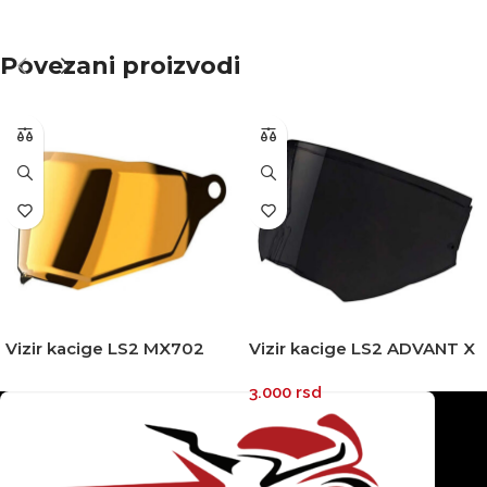
Povezani proizvodi
Vizir kacige LS2 MX702
Vizir kacige LS2 ADVANT X
PIONEER II iridium zlatni
FF901 zatamnjeni
3.000
rsd