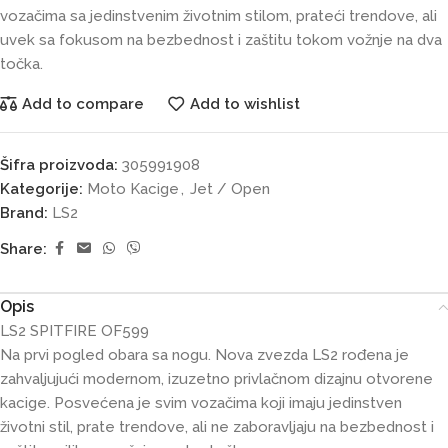
vozačima sa jedinstvenim životnim stilom, prateći trendove, ali
uvek sa fokusom na bezbednost i zaštitu tokom vožnje na dva
točka.
Add to compare
Add to wishlist
Šifra proizvoda:
305991908
Kategorije:
Moto Kacige
,
Jet / Open
Brand:
LS2
Share:
Opis
LS2 SPITFIRE OF599
Na prvi pogled obara sa nogu. Nova zvezda LS2 rođena je
zahvaljujući modernom, izuzetno privlačnom dizajnu otvorene
kacige. Posvećena je svim vozačima koji imaju jedinstven
životni stil, prate trendove, ali ne zaboravljaju na bezbednost i