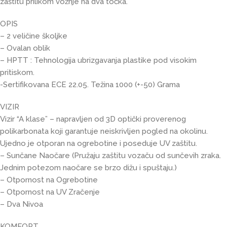
zaštitu prilikom vožnje na dva točka.
OPIS
– 2 veličine školjke
– Ovalan oblik
– HPTT : Tehnologija ubrizgavanja plastike pod visokim
pritiskom.
-Sertifikovana ECE 22.05. Težina 1000 (+-50) Grama
VIZIR
Vizir “A klase” – napravljen od 3D optički proverenog
polikarbonata koji garantuje neiskrivljen pogled na okolinu.
Ujedno je otporan na ogrebotine i poseduje UV zaštitu.
– Sunčane Naočare (Pružaju zaštitu vozaču od sunčevih zraka.
Jednim potezom naočare se brzo dižu i spuštaju.)
– Otpornost na Ogrebotine
– Otpornost na UV Zračenje
– Dva Nivoa
KOMFORT