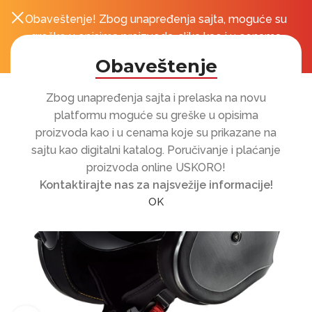
Obaveštenje! Zbog unapređenja sajta, moguće su
0
r
greške u opisima proizvoda, slika kao i u cenama
koje su prikazane na sajtu!
Obaveštenje
Zbog unapređenja sajta i prelaska na novu
platformu moguće su greške u opisima
proizvoda kao i u cenama koje su prikazane na
sajtu kao digitalni katalog. Poručivanje i plaćanje
proizvoda online USKORO!
Kontaktirajte nas za najsvežije informacije!
OK