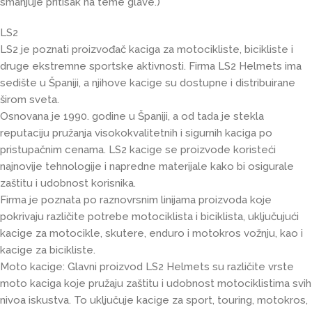
smanjuje pritisak na teme glave.)
LS2
LS2 je poznati proizvođač kaciga za motocikliste, bicikliste i
druge ekstremne sportske aktivnosti. Firma LS2 Helmets ima
sedište u Španiji, a njihove kacige su dostupne i distribuirane
širom sveta.
Osnovana je 1990. godine u Španiji, a od tada je stekla
reputaciju pružanja visokokvalitetnih i sigurnih kaciga po
pristupačnim cenama. LS2 kacige se proizvode koristeći
najnovije tehnologije i napredne materijale kako bi osigurale
zaštitu i udobnost korisnika.
Firma je poznata po raznovrsnim linijama proizvoda koje
pokrivaju različite potrebe motociklista i biciklista, uključujući
kacige za motocikle, skutere, enduro i motokros vožnju, kao i
kacige za bicikliste.
Moto kacige: Glavni proizvod LS2 Helmets su različite vrste
moto kaciga koje pružaju zaštitu i udobnost motociklistima svih
nivoa iskustva. To uključuje kacige za sport, touring, motokros,