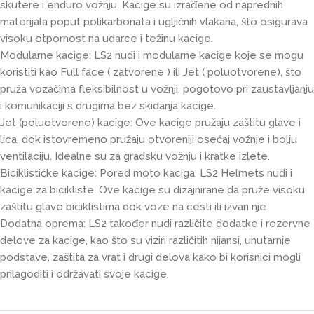
skutere i enduro vožnju. Kacige su izrađene od naprednih
materijala poput polikarbonata i ugljičnih vlakana, što osigurava
visoku otpornost na udarce i težinu kacige.
Modularne kacige: LS2 nudi i modularne kacige koje se mogu
koristiti kao Full face ( zatvorene ) ili Jet ( poluotvorene), što
pruža vozačima fleksibilnost u vožnji, pogotovo pri zaustavljanju
i komunikaciji s drugima bez skidanja kacige.
Jet (poluotvorene) kacige: Ove kacige pružaju zaštitu glave i
lica, dok istovremeno pružaju otvoreniji osećaj vožnje i bolju
ventilaciju. Idealne su za gradsku vožnju i kratke izlete.
Biciklističke kacige: Pored moto kaciga, LS2 Helmets nudi i
kacige za bicikliste. Ove kacige su dizajnirane da pruže visoku
zaštitu glave biciklistima dok voze na cesti ili izvan nje.
Dodatna oprema: LS2 također nudi različite dodatke i rezervne
delove za kacige, kao što su viziri različitih nijansi, unutarnje
podstave, zaštita za vrat i drugi delova kako bi korisnici mogli
prilagoditi i održavati svoje kacige.