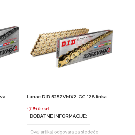
ova
Lanac DID 525ZVMX2-GG 128 linka
Lana
zlatni Super-street X-Ring
zlat
17.810
rsd
16.
DODATNE INFORMACIJE
DO
e
Ovaj artikal odgovara za sledeće
Ova