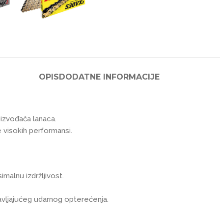
OPIS
DODATNE INFORMACIJE
izvođača lanaca.
 visokih performansi.
malnu izdržljivost.
avljajućeg udarnog opterećenja.