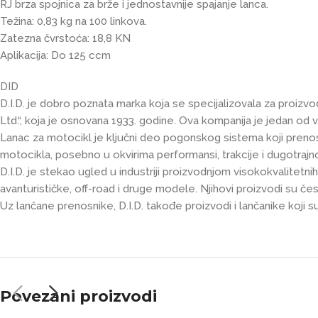
RJ brza spojnica za brže i jednostavnije spajanje lanca.
Težina: 0,83 kg na 100 linkova.
Zatezna čvrstoća: 18,8 KN
Aplikacija: Do 125 ccm
DID
D.I.D. je dobro poznata marka koja se specijalizovala za proizv
Ltd.“, koja je osnovana 1933. godine. Ova kompanija je jedan od
Lanac za motocikl je ključni deo pogonskog sistema koji prenosi
motocikla, posebno u okvirima performansi, trakcije i dugotrajno
D.I.D. je stekao ugled u industriji proizvodnjom visokokvalitetnih 
avanturističke, off-road i druge modele. Njihovi proizvodi su čes
Uz lančane prenosnike, D.I.D. takođe proizvodi i lančanike ko
Povezani proizvodi