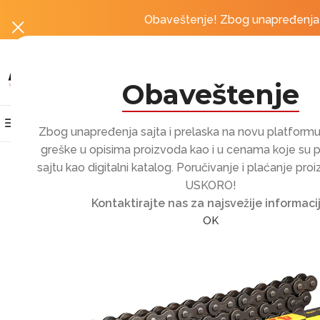
obordošli u Moto Centar by MotoRevolution
Obaveštenje! Zbog unapređenja sa
Obaveštenje
Kategorije proizvoda
Home
Prodavnica
Zbog unapređenja sajta i prelaska na novu platfor
greške u opisima proizvoda kao i u cenama koje su 
sajtu kao digitalni katalog. Poručivanje i plaćanje pro
USKORO!
Kontaktirajte nas za najsvežije informacij
OK