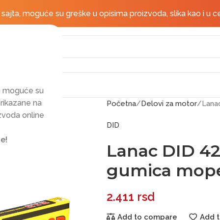
Besplatna dostava za po
jta, moguće su greške u opisima proizvoda, slika kao i u c
mu moguće su
prikazane na
Početna
Delovi za motor
Lana
izvoda online
DID
e!
Lanac DID 42
gumica mop
2.411
rsd
Add to compare
Add t