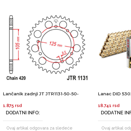
Lančanik zadnji JT JTR1131-50-50-
Lanac DID 530
13030 (420) 50 zuba
zlatni Super-s
1.875
rsd
18.741
rsd
DODATNI INFO
DODATNE IN
Ovaj artikal odgovara za sledeće
Ovaj artikal o