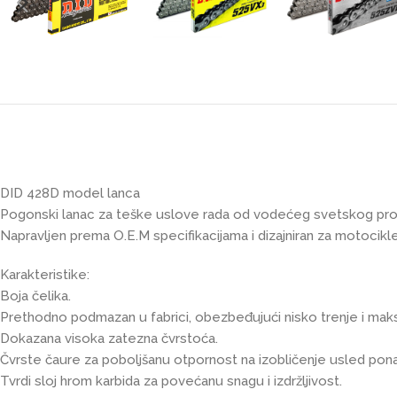
DID 428D model lanca
Pogonski lanac za teške uslove rada od vodećeg svetskog pro
Napravljen prema O.E.M specifikacijama i dizajniran za motocikle
Karakteristike:
Boja čelika.
Prethodno podmazan u fabrici, obezbeđujući nisko trenje i maksi
Dokazana visoka zatezna čvrstoća.
Čvrste čaure za poboljšanu otpornost na izobličenje usled pon
Tvrdi sloj hrom karbida za povećanu snagu i izdržljivost.