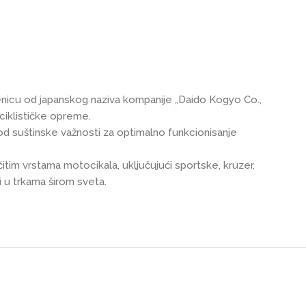
aćenicu od japanskog naziva kompanije „Daido Kogyo Co.,
ciklističke opreme.
od suštinske važnosti za optimalno funkcionisanje
ičitim vrstama motocikala, uključujući sportske, kruzer,
i u trkama širom sveta.