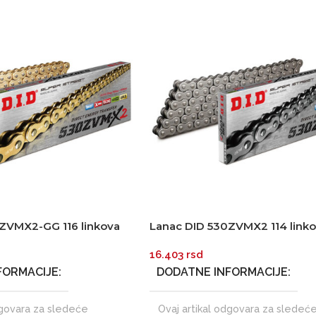
ZVMX2-GG 116 linkova
Lanac DID 530ZVMX2 114 link
treet X-Ring
Super-street X-Ring
16.403
rsd
FORMACIJE
DODATNE INFORMACIJE
dgovara za sledeće
Ovaj artikal odgovara za sledeć