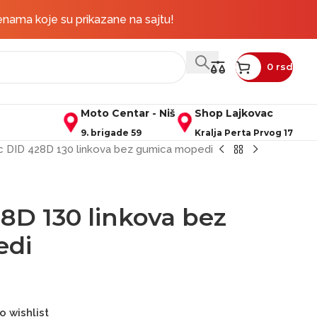
rudžbine iznad 50.000 rsd
Pratite nas na društvenim mrežama:
enama koje su prikazane na sajtu!
0
rsd
Moto Centar - Niš
Shop Lajkovac
9. brigade 59
Kralja Perta Prvog 17
c DID 428D 130 linkova bez gumica mopedi
8D 130 linkova bez
edi
o wishlist