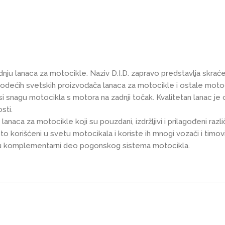
odnju lanaca za motocikle. Naziv D.I.D. zapravo predstavlja skr
 vodećih svetskih proizvođača lanaca za motocikle i ostale moto
 snagu motocikla s motora na zadnji točak. Kvalitetan lanac je 
sti.
lanaca za motocikle koji su pouzdani, izdržljivi i prilagođeni razl
to korišćeni u svetu motocikala i koriste ih mnogi vozači i timov
ji su komplementarni deo pogonskog sistema motocikla.