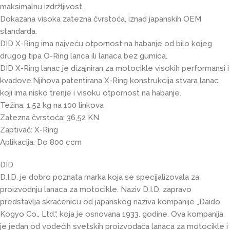
maksimalnu izdržljivost.
Dokazana visoka zatezna čvrstoća, iznad japanskih OEM
standarda.
DID X-Ring ima najveću otpornost na habanje od bilo kojeg
drugog tipa O-Ring lanca ili lanaca bez gumica.
DID X-Ring lanac je dizajniran za motocikle visokih performansi i
kvadove.Njihova patentirana X-Ring konstrukcija stvara lanac
koji ima nisko trenje i visoku otpornost na habanje.
Težina: 1,52 kg na 100 linkova
Zatezna čvrstoća: 36,52 KN
Zaptivač: X-Ring
Aplikacija: Do 800 ccm
DID
D.I.D. je dobro poznata marka koja se specijalizovala za
proizvodnju lanaca za motocikle. Naziv D.I.D. zapravo
predstavlja skraćenicu od japanskog naziva kompanije „Daido
Kogyo Co., Ltd.“, koja je osnovana 1933. godine. Ova kompanija
je jedan od vodećih svetskih proizvođača lanaca za motocikle i