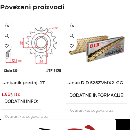
Povezani proizvodi
Lančanik prednji JT
Lanac DID 525ZVMX2-GG
JTF1125-17-50-32058 (520)
112 linkova zlatni Super-
1.863
rsd
17 zuba
street X-Ring
DODATNE INFORMACIJE
DODATNI INFO
Ovaj artikal odgovara za
sledeće modele HONDA
Ovaj artikal odgovara za
Model Godina proizvodnje
sledeće modele APRILIA
CBR 600F1-F5 2001 CBR 600
Model Godina proizvodnje