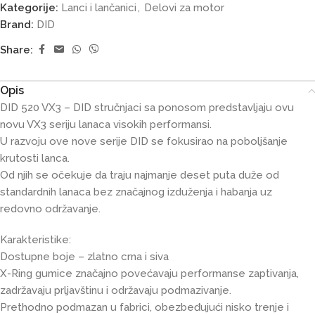
Kategorije:
Lanci i lančanici
,
Delovi za motor
Brand:
DID
Share:
Opis
DID 520 VX3 – DID stručnjaci sa ponosom predstavljaju ovu
novu VX3 seriju lanaca visokih performansi.
U razvoju ove nove serije DID se fokusirao na poboljšanje
krutosti lanca.
Od njih se očekuje da traju najmanje deset puta duže od
standardnih lanaca bez značajnog izduženja i habanja uz
redovno održavanje.
Karakteristike:
Dostupne boje – zlatno crna i siva
X-Ring gumice značajno povećavaju performanse zaptivanja,
zadržavaju prljavštinu i održavaju podmazivanje.
Prethodno podmazan u fabrici, obezbeđujući nisko trenje i