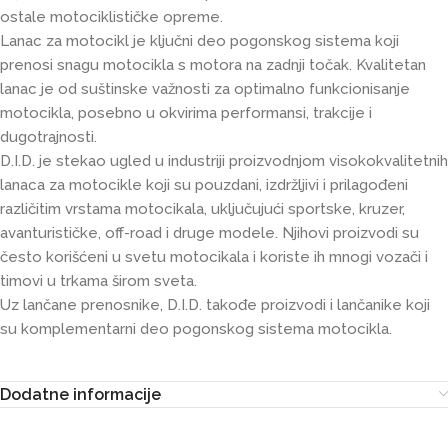
ostale motociklističke opreme.
Lanac za motocikl je ključni deo pogonskog sistema koji
prenosi snagu motocikla s motora na zadnji točak. Kvalitetan
lanac je od suštinske važnosti za optimalno funkcionisanje
motocikla, posebno u okvirima performansi, trakcije i
dugotrajnosti.
D.I.D. je stekao ugled u industriji proizvodnjom visokokvalitetnih
lanaca za motocikle koji su pouzdani, izdržljivi i prilagođeni
različitim vrstama motocikala, uključujući sportske, kruzer,
avanturističke, off-road i druge modele. Njihovi proizvodi su
često korišćeni u svetu motocikala i koriste ih mnogi vozači i
timovi u trkama širom sveta.
Uz lančane prenosnike, D.I.D. takođe proizvodi i lančanike koji
su komplementarni deo pogonskog sistema motocikla.
Dodatne informacije