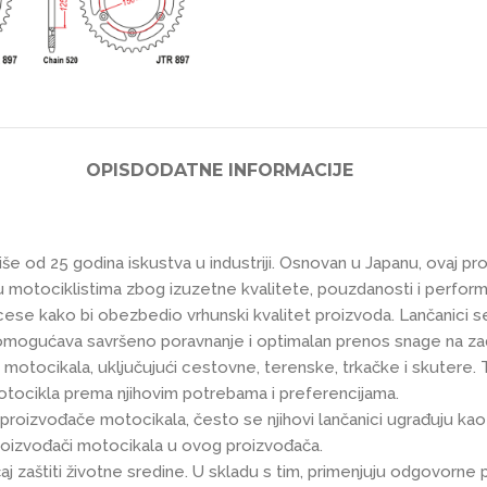
OPIS
DODATNE INFORMACIJE
e od 25 godina iskustva u industriji. Osnovan u Japanu, ovaj pro
u motociklistima zbog izuzetne kvalitete, pouzdanosti i perform
cese kako bi obezbedio vrhunski kvalitet proizvoda. Lančanici s
ka omogućava savršeno poravnanje i optimalan prenos snage na za
motocikala, uključujući cestovne, terenske, trkačke i skutere. Ta
tocikla prema njihovim potrebama i preferencijama.
roizvođače motocikala, često se njihovi lančanici ugrađuju kao
proizvođači motocikala u ovog proizvođača.
zaštiti životne sredine. U skladu s tim, primenjuju odgovorne p