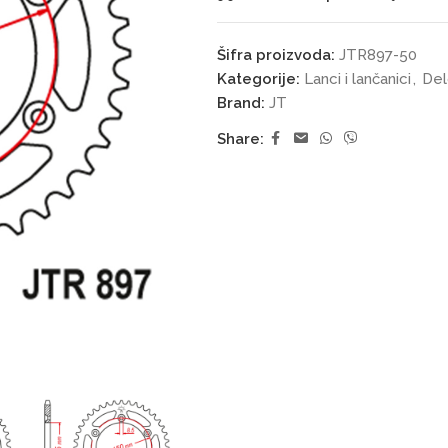
Šifra proizvoda:
JTR897-50
Kategorije:
Lanci i lančanici
,
Del
Brand:
JT
Share: