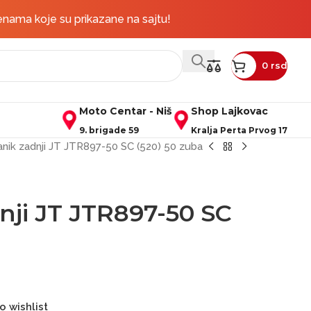
rudžbine iznad 50.000 rsd
Pratite nas na društvenim mrežama:
enama koje su prikazane na sajtu!
0
rsd
Moto Centar - Niš
Shop Lajkovac
9. brigade 59
Kralja Perta Prvog 17
nik zadnji JT JTR897-50 SC (520) 50 zuba
nji JT JTR897-50 SC
o wishlist