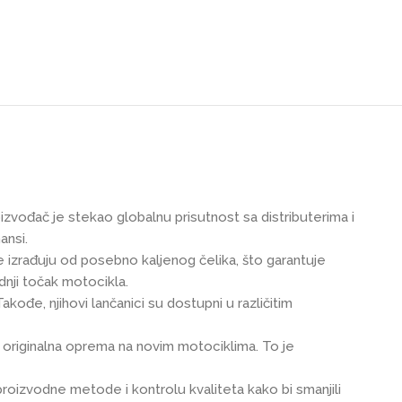
izvođač je stekao globalnu prisutnost sa distributerima i
ansi.
e izrađuju od posebno kaljenog čelika, što garantuje
dnji točak motocikla.
kođe, njihovi lančanici su dostupni u različitim
 originalna oprema na novim motociklima. To je
roizvodne metode i kontrolu kvaliteta kako bi smanjili