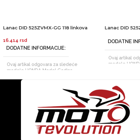
Lanac DID 525ZVMX-GG 118 linkova
Lanac DID 525
zlatni Super-street X-Ring
zlatni Super-s
16.414
rsd
DODATNE IN
DODATNE INFORMACIJE
Ovaj artikal o
modele HONDA
Ovaj artikal odgovara za sledeće
proizvodnje C
modele HONDA Model Godina
600 FS SPORT
proizvodnje CB 600 F HORNET 2007
,
FW 2001
,
200
2008
,
2009
,
2010
,
2011
,
2012
,
2013
,
,
2005
,
2006
,
2014 CB 600 FA HORNET AVEC ABS
2011
,
2012
,
20
2007
,
2008
,
2009
,
2010
,
2011
,
2012
,
2017 CB 750 F
2013
,
2014 CBR 600 F 2011
,
2012
,
2013
,
1994
,
1995
,
CBR 600 F ABS 2011
,
2012
,
2013
,
2014
2000
,
2001
,
2
XL 600 V TRANSALP 1987
,
1988
,
1989
Godina proiz
CB 650 A2 2019
,
2020
,
2021 CB 650 F
2021 MULTIST
ABS 2014
,
2015
,
2016
,
2017
,
2018
,
Model Godina 
2019
,
2020 CB 650 FULL 2019
,
2020
,
,
2012
,
2013
,
2021 CB 650 R 2019
,
2020
,
2021
,
2022