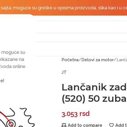
Besplatna dostava za po
jta, moguće su greške u opisima proizvoda, slika kao i u c
mu moguće su
prikazane na
Početna
Delovi za motor
Lanča
izvoda online
JT
e!
Lančanik zad
(520) 50 zuba
3.053
rsd
Add to compare
Add t