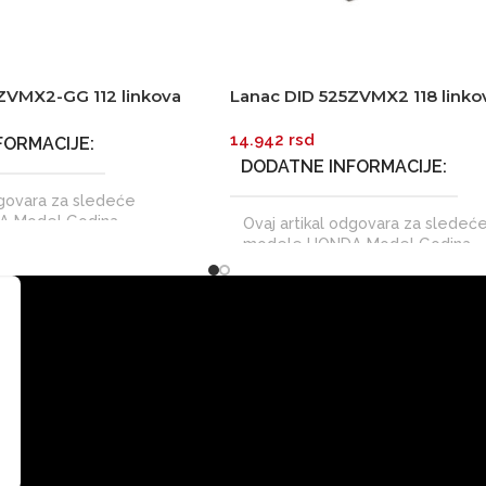
ZVMX2-GG 112 linkova
Lanac DID 525ZVMX2 118 linko
treet X-Ring
Super-street X-Ring
14.942
rsd
FORMACIJE
DODATNE INFORMACIJE
dgovara za sledeće
 Model Godina
Ovaj artikal odgovara za sledeć
BR 600F1-F5 2001 CBR
modele HONDA Model Godina
 2001
,
2003 CBR 600 FV
proizvodnje CB 600 F HORNET 2
2 CBR 600 RR 2003
,
2004
2008
,
2009
,
2010
,
2011
,
2012
,
2007
,
2008
,
2009
,
2010
,
2014 CB 600 FA HORNET AVEC 
13
,
2014
,
2015
,
2016
,
2007
,
2008
,
2009
,
2010
,
2011
,
2 SEVEN FIFTY 1992
,
1993
2013
,
2014 CBR 600 F 2011
,
201
1996
,
1997
,
1998
,
1999
,
CBR 600 F ABS 2011
,
2012
,
2013
002
,
2003 DUCATI Model
XL 600 V TRANSALP 1987
,
1988
vodnje MULTISTRADA 950
CB 650 A2 2019
,
2020
,
2021 CB 
RADA 950 S 2021 SUZUKI
ABS 2014
,
2015
,
2016
,
2017
,
20
proizvodnje GSR 750 2011
2019
,
2020 CB 650 FULL 2019
,
2014
,
2015
,
2016 GSR 750
2021 CB 650 R 2019
,
2020
,
2021