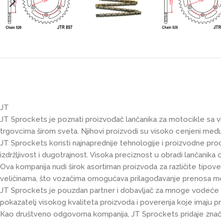
JT
JT Sprockets je poznati proizvođač lančanika za motocikle sa viš
trgovcima širom sveta. Njihovi proizvodi su visoko cenjeni međ
JT Sprockets koristi najnaprednije tehnologije i proizvodne pro
izdržljivost i dugotrajnost. Visoka preciznost u obradi lančani
Ova kompanija nudi širok asortiman proizvoda za različite tipove 
veličinama, što vozačima omogućava prilagođavanje prenosa mo
JT Sprockets je pouzdan partner i dobavljač za mnoge vodeće p
pokazatelj visokog kvaliteta proizvoda i poverenja koje imaju 
Kao društveno odgovorna kompanija, JT Sprockets pridaje značaj 