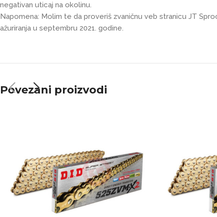
negativan uticaj na okolinu.
Napomena: Molim te da proveriš zvaničnu veb stranicu JT Sproc
ažuriranja u septembru 2021. godine.
Povezani proizvodi