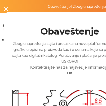
obordošli u Moto Centar by MotoRevolution
Obaveštenje! Zbog unapređenja sa
Obaveštenje
Kategorije proizvoda
Home
Prodavnica
Zbog unapređenja sajta i prelaska na novu platfor
greške u opisima proizvoda kao i u cenama koje su 
sajtu kao digitalni katalog. Poručivanje i plaćanje pro
USKORO!
Kontaktirajte nas za najsvežije informacij
OK