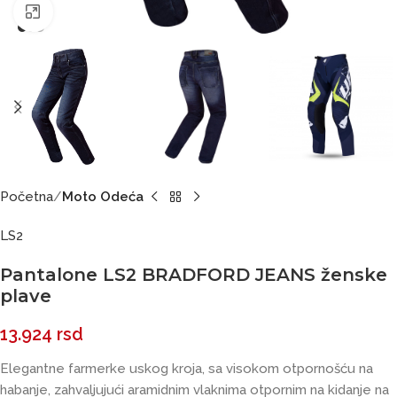
Click to enlarge
Početna
Moto Odeća
LS2
Pantalone LS2 BRADFORD JEANS ženske
plave
13.924
rsd
Elegantne farmerke uskog kroja, sa visokom otpornošću na
habanje, zahvaljujući aramidnim vlaknima otpornim na kidanje na