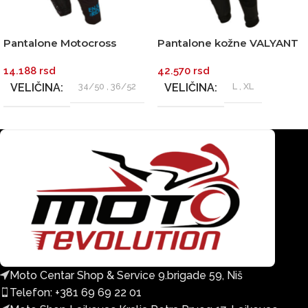
Pantalone Motocross
Pantalone kožne VALYANT
ONEAL ELEMENT VILLAIN
crno bele MODEKA
14.188
rsd
42.570
rsd
bele
VELIČINA
34/50
,
36/52
VELIČINA
L
,
XL
Moto Centar Shop & Service 9.brigade 59, Niš
Telefon: +381 69 69 22 01