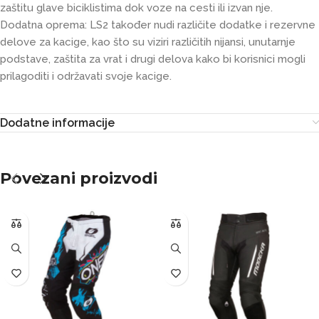
zaštitu glave biciklistima dok voze na cesti ili izvan nje.
Dodatna oprema: LS2 također nudi različite dodatke i rezervne
delove za kacige, kao što su viziri različitih nijansi, unutarnje
podstave, zaštita za vrat i drugi delova kako bi korisnici mogli
prilagoditi i održavati svoje kacige.
Dodatne informacije
Povezani proizvodi