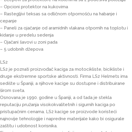
– Opcioni protektor na kukovima
– Rastegljivi teksas sa odličnom otpornošću na habanje i
cepanje
– Paneli za ojačanje od aramidnih vlakana otpornih na toplotu i
kidanje u predelu sedenja
– Ojačani šavovi u zoni pada
– 5 udobnih džepova
LS2
LS2 je poznati proizvođač kaciga za motocikliste, bicikliste i
druge ekstremne sportske aktivnosti. Firma LS2 Helmets ima
sedište u Španiji, a njihove kacige su dostupne i distribuirane
širom sveta.
Osnovana je 1990. godine u Španiji, a od tada je stekla
reputaciju pružanja visokokvalitetnih i sigurnih kaciga po
pristupačnim cenama. LS2 kacige se proizvode koristeći
najnovije tehnologije i napredne materijale kako bi osigurale
zaštitu i udobnost korisnika.