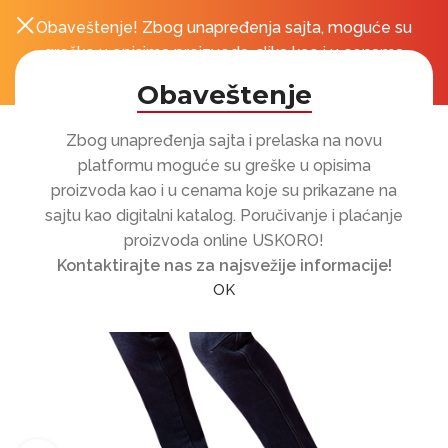
Obaveštenje! Zbog unapređenja sajta, moguće su
0
r
greške u opisima proizvoda, slika kao i u cenama
koje su prikazane na sajtu!
Obaveštenje
Zbog unapređenja sajta i prelaska na novu
platformu moguće su greške u opisima
proizvoda kao i u cenama koje su prikazane na
sajtu kao digitalni katalog. Poručivanje i plaćanje
proizvoda online USKORO!
Kontaktirajte nas za najsvežije informacije!
OK