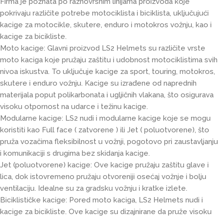
Firma je poznata po raznovrsnim linijama proizvoda koje
pokrivaju različite potrebe motociklista i biciklista, uključujući
kacige za motocikle, skutere, enduro i motokros vožnju, kao i
kacige za bicikliste.
Moto kacige: Glavni proizvod LS2 Helmets su različite vrste
moto kaciga koje pružaju zaštitu i udobnost motociklistima svih
nivoa iskustva. To uključuje kacige za sport, touring, motokros,
skutere i enduro vožnju. Kacige su izrađene od naprednih
materijala poput polikarbonata i ugljičnih vlakana, što osigurava
visoku otpornost na udarce i težinu kacige.
Modularne kacige: LS2 nudi i modularne kacige koje se mogu
koristiti kao Full face ( zatvorene ) ili Jet ( poluotvorene), što
pruža vozačima fleksibilnost u vožnji, pogotovo pri zaustavljanju
i komunikaciji s drugima bez skidanja kacige.
Jet (poluotvorene) kacige: Ove kacige pružaju zaštitu glave i
lica, dok istovremeno pružaju otvoreniji osećaj vožnje i bolju
ventilaciju. Idealne su za gradsku vožnju i kratke izlete.
Biciklističke kacige: Pored moto kaciga, LS2 Helmets nudi i
kacige za bicikliste. Ove kacige su dizajnirane da pruže visoku