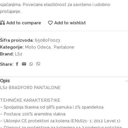
ojačanjima. Povećana elastičnost za savršeno i udobno
pristajanje.
Add to compare
Add to wishlist
Šifra proizvoda:
65080F0023
Kategorije:
Moto Odeća
,
Pantalone
Brand:
LS2
Share:
Opis
LS2 BRADFORD PANTALONE
TEHNIČKE KARAKTERISTIKE
– Spoljašnja tkanina od 98% pamuka i 2% spandeksa
– Postava: 100% aramidna vlakna
– Uklonjivi CE protektori za kolena (EN1621- 1: 2012 Level 1)
– Džepovi za protektore na kolenima sa 2 podesiva položaja