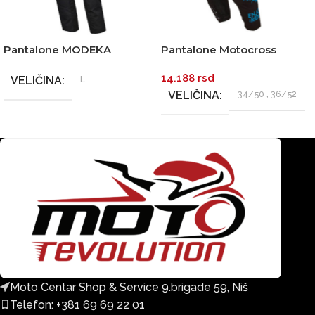
Pantalone MODEKA
Pantalone Motocross
STRIKER III muške crne
ONEAL ELEMENT VILLAIN
14.188
rsd
bele
VELIČINA
L
VELIČINA
34/50
,
36/52
Moto Centar Shop & Service 9.brigade 59, Niš
Telefon: +381 69 69 22 01