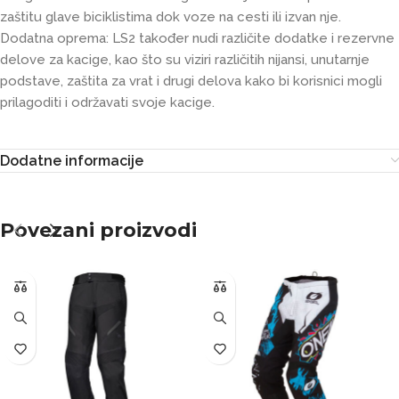
zaštitu glave biciklistima dok voze na cesti ili izvan nje.
Dodatna oprema: LS2 također nudi različite dodatke i rezervne
delove za kacige, kao što su viziri različitih nijansi, unutarnje
podstave, zaštita za vrat i drugi delova kako bi korisnici mogli
prilagoditi i održavati svoje kacige.
Dodatne informacije
Povezani proizvodi