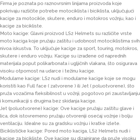
Firma je poznata po raznovrsnim linijama proizvoda koje
pokrivaju različite potrebe motociklista i biciklista, uključujući
kacige za motocikle, skutere, enduro i motokros vožnju, kao i
kacige za bicikliste.
Moto kacige: Glavni proizvod LS2 Helmets su različite vrste
moto kaciga koje pružaju zaštitu i udobnost motociklistima svih
nivoa iskustva. To uključuje kacige za sport, touring, motokros,
skutere i enduro vožnju. Kacige su izrađene od naprednih
materijala poput polikarbonata i ugljičnih vlakana, što osigurava
visoku otpornost na udarce i težinu kacige.
Modularne kacige: LS2 nudi i modularne kacige koje se mogu
koristiti kao Full face ( zatvorene ) ili Jet ( poluotvorene), što
pruža vozačima fleksibilnost u vožnji, pogotovo pri zaustavljanju
i komunikaciji s drugima bez skidanja kacige.
Jet (poluotvorene) kacige: Ove kacige pružaju zaštitu glave i
lica, dok istovremeno pružaju otvoreniji osećaj vožnje i bolju
ventilaciju. Idealne su za gradsku vožnju i kratke izlete.
Biciklističke kacige: Pored moto kaciga, LS2 Helmets nudi i
kacige za bicikliste. Ove kacige su dizajnirane da pruže visoku