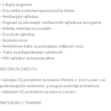
• 2 dupla dugmeta
• Dva velika vodonepropusna bočna džepa
• Ventilacijski rajfešlus
• Dugmad za zatvaranje ventilacionih rajfešlusa na nogama
• Antislip materijal na pozadini
• Dvostruki rajfešlus
• Vazdušni otvor
• Reflektivne trake za poboljšanu vidljivost noću
• Trake za prilagođavanje udobnosti
• YKK rajfešlus za kačenje jakne
SISTEM ZA ZAŠTITU
• Uklonjivi CE protektori za kolena EN1621-1: 2012 Level 1 sa
podešavajućim sistemom, 3 moguća položaja protektora
• Uključeni CE protektori za kukove Level 1
MATERIJALI I TKANINE