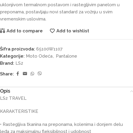
uklonjivom termalnom postavom i rastegljivim panelom u
preponama, postavljaju novi standard za vožnju u svim
vremenskim uslovima.
Add to compare
Add to wishlist
Šifra proizvoda:
65100W1107
Kategorije:
Moto Odeća
,
Pantalone
Brand:
LS2
Share:
Opis
LS2 TRAVEL
KARAKTERISTIKE
• Rastegljiva tkanina na preponama, kolenima i donjem delu
leđa za maksimalnu fleksibilnost i udobnost