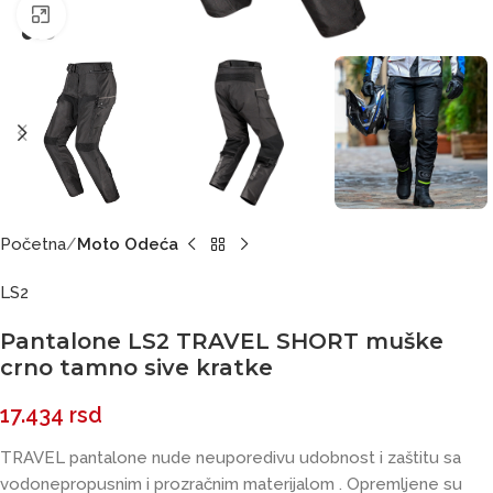
Click to enlarge
Početna
Moto Odeća
LS2
Pantalone LS2 TRAVEL SHORT muške
crno tamno sive kratke
17.434
rsd
TRAVEL pantalone nude neuporedivu udobnost i zaštitu sa
vodonepropusnim i prozračnim materijalom . Opremljene su