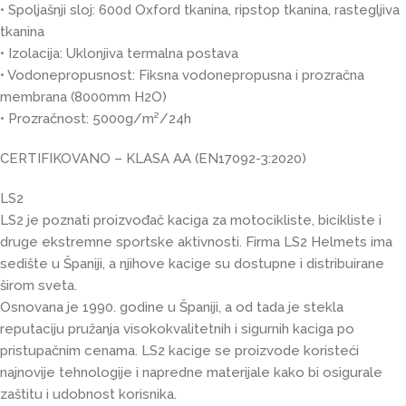
• Spoljašnji sloj: 600d Oxford tkanina, ripstop tkanina, rastegljiva
tkanina
• Izolacija: Uklonjiva termalna postava
• Vodonepropusnost: Fiksna vodonepropusna i prozračna
membrana (8000mm H2O)
• Prozračnost: 5000g/m²/24h
CERTIFIKOVANO – KLASA AA (EN17092-3:2020)
LS2
LS2 je poznati proizvođač kaciga za motocikliste, bicikliste i
druge ekstremne sportske aktivnosti. Firma LS2 Helmets ima
sedište u Španiji, a njihove kacige su dostupne i distribuirane
širom sveta.
Osnovana je 1990. godine u Španiji, a od tada je stekla
reputaciju pružanja visokokvalitetnih i sigurnih kaciga po
pristupačnim cenama. LS2 kacige se proizvode koristeći
najnovije tehnologije i napredne materijale kako bi osigurale
zaštitu i udobnost korisnika.