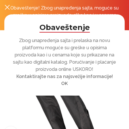
Obaveštenje! Zbog unapređenja sajta, moguće su
0
r
greške u opisima proizvoda, slika kao i u cenama
koje su prikazane na sajtu!
Obaveštenje
Zbog unapređenja sajta i prelaska na novu
platformu moguće su greške u opisima
proizvoda kao i u cenama koje su prikazane na
sajtu kao digitalni katalog. Poručivanje i plaćanje
proizvoda online USKORO!
Kontaktirajte nas za najsvežije informacije!
OK