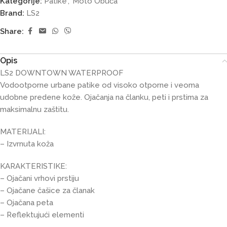
Kategorije:
Patike
,
Moto Obuća
Brand:
LS2
Share:
Opis
LS2 DOWNTOWN WATERPROOF
Vodootporne urbane patike od visoko otporne i veoma
udobne predene kože. Ojačanja na članku, peti i prstima za
maksimalnu zaštitu.
MATERIJALI:
– Izvrnuta koža
KARAKTERISTIKE:
– Ojačani vrhovi prstiju
– Ojačane čašice za članak
– Ojačana peta
– Reflektujući elementi