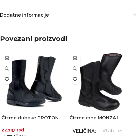
Dodatne informacije
Povezani proizvodi
Čizme duboke PROTON
Čizme crne MONZA II
vodootporne crne ELEVEIT
MODEKA
22.137
rsd
VELIČINA
43
,
44
,
45