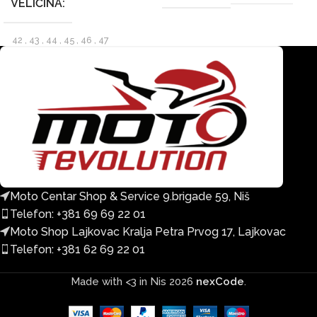
VELIČINA
42
,
43
,
44
,
45
,
46
,
47
Moto Centar Shop & Service 9.brigade 59, Niš
Telefon: +381 69 69 22 01
Moto Shop Lajkovac Kralja Petra Prvog 17, Lajkovac
Telefon: +381 62 69 22 01
Made with <3 in Nis
2026
nexCode
.