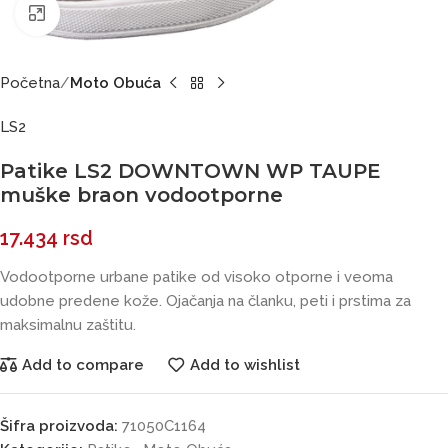
Click to enlarge
Početna
Moto Obuća
LS2
Patike LS2 DOWNTOWN WP TAUPE
muške braon vodootporne
17.434
rsd
Vodootporne urbane patike od visoko otporne i veoma
udobne predene kože. Ojačanja na članku, peti i prstima za
maksimalnu zaštitu.
Add to compare
Add to wishlist
Šifra proizvoda:
71050C1164