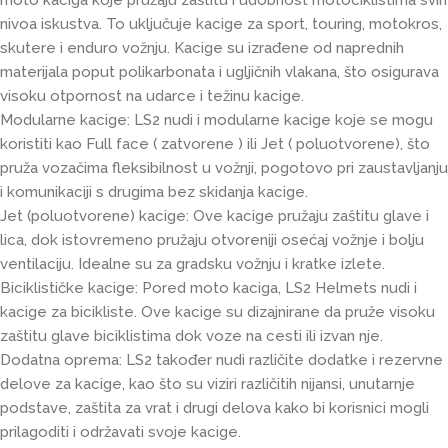
moto kaciga koje pružaju zaštitu i udobnost motociklistima svih
nivoa iskustva. To uključuje kacige za sport, touring, motokros,
skutere i enduro vožnju. Kacige su izrađene od naprednih
materijala poput polikarbonata i ugljičnih vlakana, što osigurava
visoku otpornost na udarce i težinu kacige.
Modularne kacige: LS2 nudi i modularne kacige koje se mogu
koristiti kao Full face ( zatvorene ) ili Jet ( poluotvorene), što
pruža vozačima fleksibilnost u vožnji, pogotovo pri zaustavljanju
i komunikaciji s drugima bez skidanja kacige.
Jet (poluotvorene) kacige: Ove kacige pružaju zaštitu glave i
lica, dok istovremeno pružaju otvoreniji osećaj vožnje i bolju
ventilaciju. Idealne su za gradsku vožnju i kratke izlete.
Biciklističke kacige: Pored moto kaciga, LS2 Helmets nudi i
kacige za bicikliste. Ove kacige su dizajnirane da pruže visoku
zaštitu glave biciklistima dok voze na cesti ili izvan nje.
Dodatna oprema: LS2 također nudi različite dodatke i rezervne
delove za kacige, kao što su viziri različitih nijansi, unutarnje
podstave, zaštita za vrat i drugi delova kako bi korisnici mogli
prilagoditi i održavati svoje kacige.