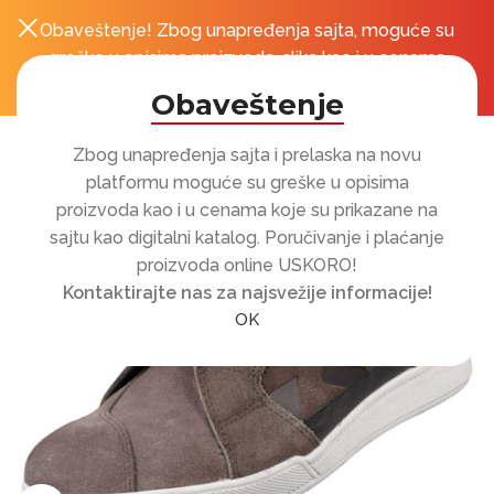
Obaveštenje! Zbog unapređenja sajta, moguće su
0
r
greške u opisima proizvoda, slika kao i u cenama
koje su prikazane na sajtu!
Obaveštenje
Zbog unapređenja sajta i prelaska na novu
platformu moguće su greške u opisima
proizvoda kao i u cenama koje su prikazane na
sajtu kao digitalni katalog. Poručivanje i plaćanje
proizvoda online USKORO!
Kontaktirajte nas za najsvežije informacije!
OK