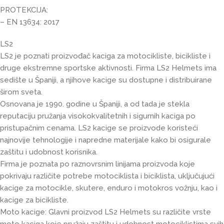
PROTEKCIJA:
– EN 13634: 2017
LS2
LS2 je poznati proizvođač kaciga za motocikliste, bicikliste i
druge ekstremne sportske aktivnosti. Firma LS2 Helmets ima
sedište u Španiji, a njihove kacige su dostupne i distribuirane
širom sveta.
Osnovana je 1990. godine u Španiji, a od tada je stekla
reputaciju pružanja visokokvalitetnih i sigurnih kaciga po
pristupačnim cenama. LS2 kacige se proizvode koristeći
najnovije tehnologije i napredne materijale kako bi osigurale
zaštitu i udobnost korisnika.
Firma je poznata po raznovrsnim linijama proizvoda koje
pokrivaju različite potrebe motociklista i biciklista, uključujući
kacige za motocikle, skutere, enduro i motokros vožnju, kao i
kacige za bicikliste.
Moto kacige: Glavni proizvod LS2 Helmets su različite vrste