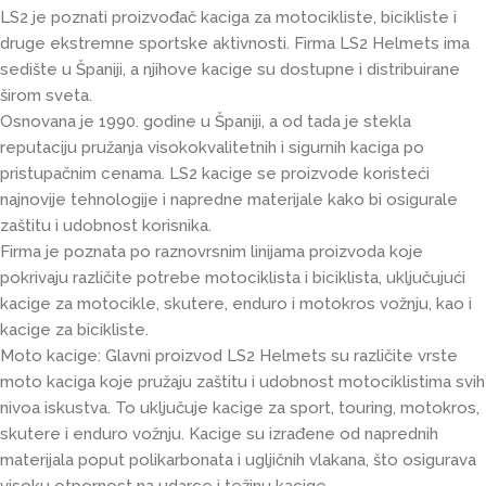
LS2 je poznati proizvođač kaciga za motocikliste, bicikliste i
druge ekstremne sportske aktivnosti. Firma LS2 Helmets ima
sedište u Španiji, a njihove kacige su dostupne i distribuirane
širom sveta.
Osnovana je 1990. godine u Španiji, a od tada je stekla
reputaciju pružanja visokokvalitetnih i sigurnih kaciga po
pristupačnim cenama. LS2 kacige se proizvode koristeći
najnovije tehnologije i napredne materijale kako bi osigurale
zaštitu i udobnost korisnika.
Firma je poznata po raznovrsnim linijama proizvoda koje
pokrivaju različite potrebe motociklista i biciklista, uključujući
kacige za motocikle, skutere, enduro i motokros vožnju, kao i
kacige za bicikliste.
Moto kacige: Glavni proizvod LS2 Helmets su različite vrste
moto kaciga koje pružaju zaštitu i udobnost motociklistima svih
nivoa iskustva. To uključuje kacige za sport, touring, motokros,
skutere i enduro vožnju. Kacige su izrađene od naprednih
materijala poput polikarbonata i ugljičnih vlakana, što osigurava