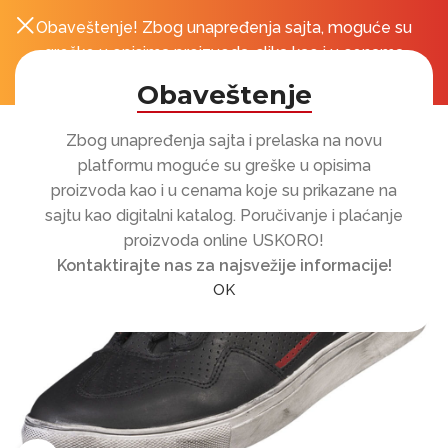
Obaveštenje! Zbog unapređenja sajta, moguće su
0
r
greške u opisima proizvoda, slika kao i u cenama
koje su prikazane na sajtu!
Obaveštenje
Zbog unapređenja sajta i prelaska na novu
platformu moguće su greške u opisima
proizvoda kao i u cenama koje su prikazane na
sajtu kao digitalni katalog. Poručivanje i plaćanje
proizvoda online USKORO!
Kontaktirajte nas za najsvežije informacije!
OK