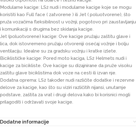
visoku otpornost na udarce i težinu kacige.
Modularne kacige: LS2 nudi i modularne kacige koje se mogu
koristiti kao Full face ( zatvorene ) ili Jet ( poluotvorene), što
pruža vozačima fleksibilnost u vožnji, pogotovo pri zaustavljanju
i komunikaciji s drugima bez skidanja kacige.
Jet (poluotvorene) kacige: Ove kacige pružaju zaštitu glave i
lica, dok istovremeno pružaju otvoreniji osećaj vožnje i bolju
ventilaciju. Idealne su za gradsku vožnju i kratke izlete.
Biciklističke kacige: Pored moto kaciga, LS2 Helmets nudi i
kacige za bicikliste. Ove kacige su dizajnirane da pruže visoku
zaštitu glave biciklistima dok voze na cesti ili izvan nje.
Dodatna oprema: LS2 također nudi različite dodatke i rezervne
delove za kacige, kao što su viziri različitih nijansi, unutarnje
podstave, zaštita za vrat i drugi delova kako bi korisnici mogli
prilagoditi i održavati svoje kacige.
Dodatne informacije