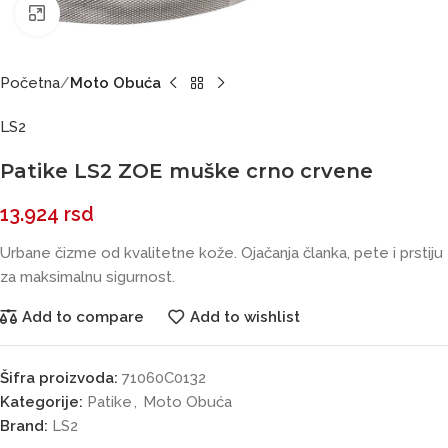
Click to enlarge
Početna
Moto Obuća
LS2
Patike LS2 ZOE muške crno crvene
13.924
rsd
Urbane čizme od kvalitetne kože. Ojačanja članka, pete i prstiju
za maksimalnu sigurnost.
Add to compare
Add to wishlist
Šifra proizvoda:
71060C0132
Kategorije:
Patike
,
Moto Obuća
Brand:
LS2