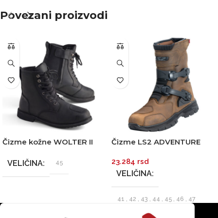
Povezani proizvodi
Čizme kožne WOLTER II
Čizme LS2 ADVENTURE
crne MODEKA
WP muške braon
23.284
rsd
VELIČINA
45
VELIČINA
41
,
42
,
43
,
44
,
45
,
46
,
47