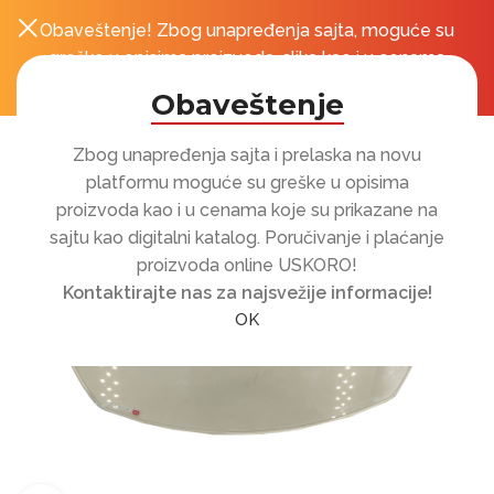
Obaveštenje! Zbog unapređenja sajta, moguće su
0
r
greške u opisima proizvoda, slika kao i u cenama
koje su prikazane na sajtu!
Obaveštenje
Zbog unapređenja sajta i prelaska na novu
platformu moguće su greške u opisima
proizvoda kao i u cenama koje su prikazane na
sajtu kao digitalni katalog. Poručivanje i plaćanje
proizvoda online USKORO!
Kontaktirajte nas za najsvežije informacije!
OK