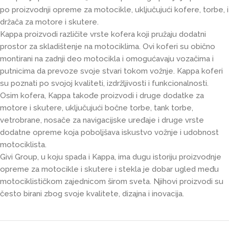
po proizvodnji opreme za motocikle, uključujući kofere, torbe, i
držača za motore i skutere.
Kappa proizvodi različite vrste kofera koji pružaju dodatni
prostor za skladištenje na motociklima. Ovi koferi su obično
montirani na zadnji deo motocikla i omogućavaju vozačima i
putnicima da prevoze svoje stvari tokom vožnje. Kappa koferi
su poznati po svojoj kvaliteti, izdržljivosti i funkcionalnosti.
Osim kofera, Kappa takođe proizvodi i druge dodatke za
motore i skutere, uključujući bočne torbe, tank torbe,
vetrobrane, nosače za navigacijske uređaje i druge vrste
dodatne opreme koja poboljšava iskustvo vožnje i udobnost
motociklista.
Givi Group, u koju spada i Kappa, ima dugu istoriju proizvodnje
opreme za motocikle i skutere i stekla je dobar ugled među
motociklističkom zajednicom širom sveta. Njihovi proizvodi su
često birani zbog svoje kvalitete, dizajna i inovacija.