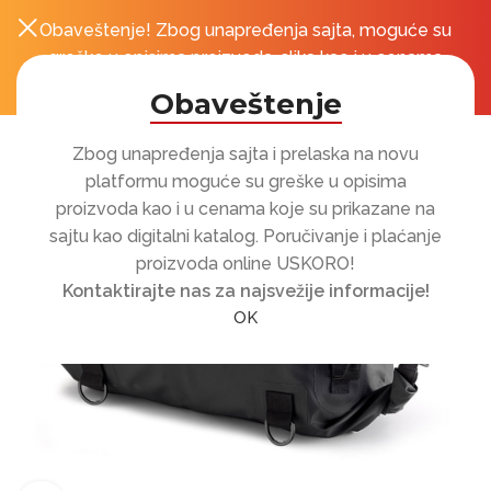
Obaveštenje! Zbog unapređenja sajta, moguće su
0
r
greške u opisima proizvoda, slika kao i u cenama
koje su prikazane na sajtu!
Obaveštenje
Zbog unapređenja sajta i prelaska na novu
platformu moguće su greške u opisima
proizvoda kao i u cenama koje su prikazane na
sajtu kao digitalni katalog. Poručivanje i plaćanje
proizvoda online USKORO!
Kontaktirajte nas za najsvežije informacije!
OK