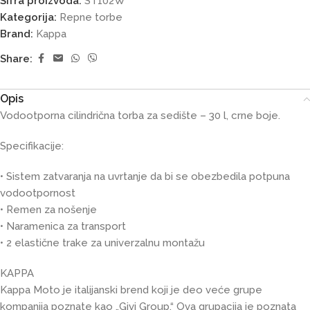
Šifra proizvoda:
ST102W
Kategorija:
Repne torbe
Brand:
Kappa
Share:
Opis
Vodootporna cilindrična torba za sedište – 30 l, crne boje.
Specifikacije:
• Sistem zatvaranja na uvrtanje da bi se obezbedila potpuna
vodootpornost
• Remen za nošenje
• Naramenica za transport
• 2 elastične trake za univerzalnu montažu
KAPPA
Kappa Moto je italijanski brend koji je deo veće grupe
kompanija poznate kao „Givi Group.“ Ova grupacija je poznata