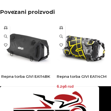
Povezani proizvodi
Repna torba GIVI EA114BK
Repna torba GIVI EA114CM
30 litara
30 litara
6.296
rsd