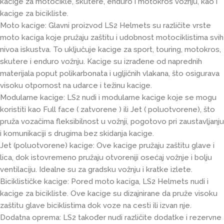
kacige za motocikle, skutere, enduro i motokros vožnju, kao i
kacige za bicikliste.
Moto kacige: Glavni proizvod LS2 Helmets su različite vrste
moto kaciga koje pružaju zaštitu i udobnost motociklistima svih
nivoa iskustva. To uključuje kacige za sport, touring, motokros,
skutere i enduro vožnju. Kacige su izrađene od naprednih
materijala poput polikarbonata i ugljičnih vlakana, što osigurava
visoku otpornost na udarce i težinu kacige.
Modularne kacige: LS2 nudi i modularne kacige koje se mogu
koristiti kao Full face ( zatvorene ) ili Jet ( poluotvorene), što
pruža vozačima fleksibilnost u vožnji, pogotovo pri zaustavljanju
i komunikaciji s drugima bez skidanja kacige.
Jet (poluotvorene) kacige: Ove kacige pružaju zaštitu glave i
lica, dok istovremeno pružaju otvoreniji osećaj vožnje i bolju
ventilaciju. Idealne su za gradsku vožnju i kratke izlete.
Biciklističke kacige: Pored moto kaciga, LS2 Helmets nudi i
kacige za bicikliste. Ove kacige su dizajnirane da pruže visoku
zaštitu glave biciklistima dok voze na cesti ili izvan nje.
Dodatna oprema: LS2 također nudi različite dodatke i rezervne