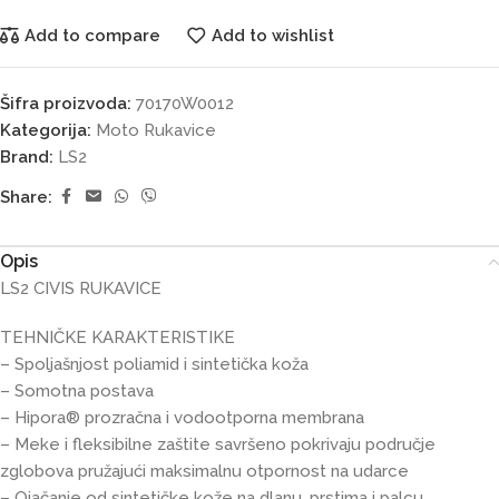
Add to compare
Add to wishlist
Šifra proizvoda:
70170W0012
Kategorija:
Moto Rukavice
Brand:
LS2
Share:
Opis
LS2 CIVIS RUKAVICE
TEHNIČKE KARAKTERISTIKE
– Spoljašnjost poliamid i sintetička koža
– Somotna postava
– Hipora® prozračna i vodootporna membrana
– Meke i fleksibilne zaštite savršeno pokrivaju područje
zglobova pružajući maksimalnu otpornost na udarce
– Ojačanje od sintetičke kože na dlanu, prstima i palcu