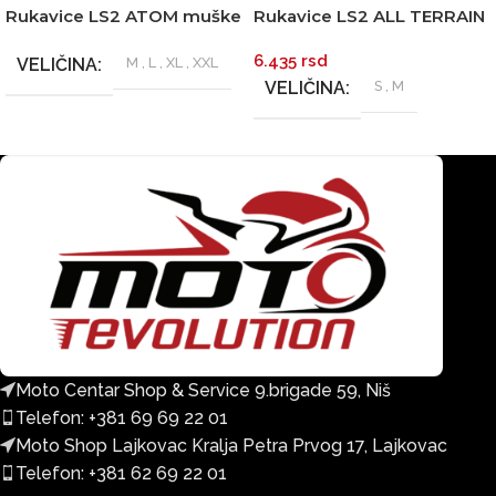
Rukavice LS2 ATOM muške
Rukavice LS2 ALL TERRAIN
crno žute
II ženske crne
6.435
rsd
VELIČINA
M
,
L
,
XL
,
XXL
VELIČINA
S
,
M
Moto Centar Shop & Service 9.brigade 59, Niš
Telefon: +381 69 69 22 01
Moto Shop Lajkovac Kralja Petra Prvog 17, Lajkovac
Telefon: +381 62 69 22 01