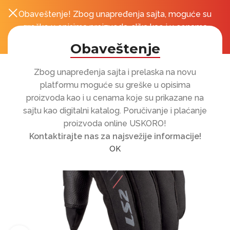
Obaveštenje! Zbog unapređenja sajta, moguće su
0
r
greške u opisima proizvoda, slika kao i u cenama
koje su prikazane na sajtu!
Obaveštenje
Zbog unapređenja sajta i prelaska na novu
platformu moguće su greške u opisima
proizvoda kao i u cenama koje su prikazane na
sajtu kao digitalni katalog. Poručivanje i plaćanje
proizvoda online USKORO!
Kontaktirajte nas za najsvežije informacije!
OK