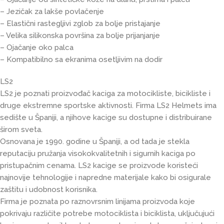
– Jezičak za lakše povlačenje
– Elastični rastegljivi zglob za bolje pristajanje
– Velika silikonska površina za bolje prijanjanje
– Ojačanje oko palca
– Kompatibilno sa ekranima osetljivim na dodir
LS2
LS2 je poznati proizvođač kaciga za motocikliste, bicikliste i
druge ekstremne sportske aktivnosti. Firma LS2 Helmets ima
sedište u Španiji, a njihove kacige su dostupne i distribuirane
širom sveta.
Osnovana je 1990. godine u Španiji, a od tada je stekla
reputaciju pružanja visokokvalitetnih i sigurnih kaciga po
pristupačnim cenama. LS2 kacige se proizvode koristeći
najnovije tehnologije i napredne materijale kako bi osigurale
zaštitu i udobnost korisnika.
Firma je poznata po raznovrsnim linijama proizvoda koje
pokrivaju različite potrebe motociklista i biciklista, uključujući