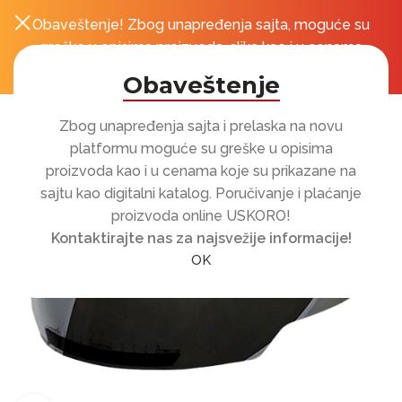
Obaveštenje! Zbog unapređenja sajta, moguće su
0
r
greške u opisima proizvoda, slika kao i u cenama
koje su prikazane na sajtu!
Obaveštenje
Zbog unapređenja sajta i prelaska na novu
platformu moguće su greške u opisima
proizvoda kao i u cenama koje su prikazane na
sajtu kao digitalni katalog. Poručivanje i plaćanje
proizvoda online USKORO!
Kontaktirajte nas za najsvežije informacije!
OK