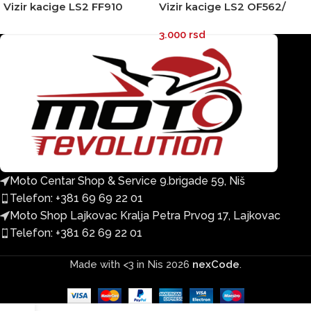
Vizir kacige LS2 FF910
Vizir kacige LS2 OF562/
ADVANT II iridium zlatni
OF558 RAINBOW
3.000
rsd
zatamnjeni dugi
Moto Centar Shop & Service 9.brigade 59, Niš
Telefon: +381 69 69 22 01
Moto Shop Lajkovac Kralja Petra Prvog 17, Lajkovac
Telefon: +381 62 69 22 01
Made with <3 in Nis
2026
nexCode
.