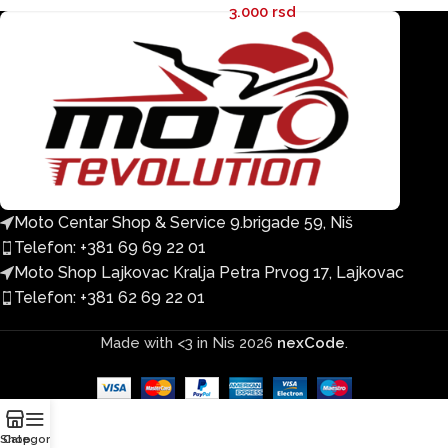
3.000
rsd
Moto Centar Shop & Service 9.brigade 59, Niš
Telefon: +381 69 69 22 01
Moto Shop Lajkovac Kralja Petra Prvog 17, Lajkovac
Telefon: +381 62 69 22 01
Made with <3 in Nis
2026
nexCode
.
Shop
Categories