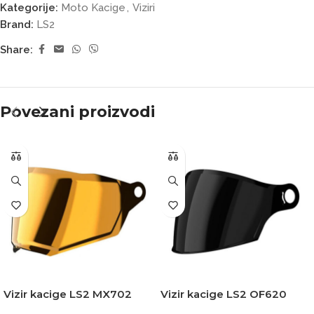
Kategorije:
Moto Kacige
,
Viziri
Brand:
LS2
Share:
Povezani proizvodi
Vizir kacige LS2 MX702
Vizir kacige LS2 OF620
PIONEER II iridium zlatni
CLASSY zatamnjeni