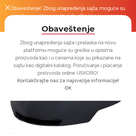
Obaveštenje! Zbog unapređenja sajta, moguće su
0
r
greške u opisima proizvoda, slika kao i u cenama
koje su prikazane na sajtu!
Obaveštenje
Zbog unapređenja sajta i prelaska na novu
platformu moguće su greške u opisima
proizvoda kao i u cenama koje su prikazane na
sajtu kao digitalni katalog. Poručivanje i plaćanje
proizvoda online USKORO!
Kontaktirajte nas za najsvežije informacije!
OK