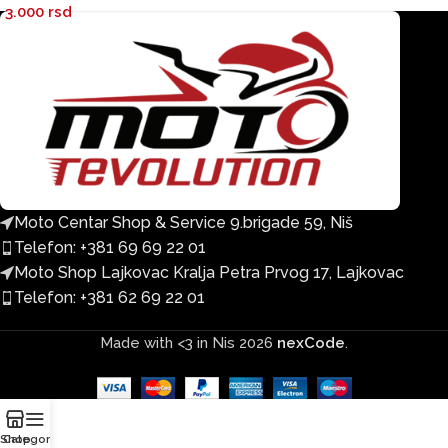
3.000
rsd
Moto Centar Shop & Service 9.brigade 59, Niš
Telefon: +381 69 69 22 01
Moto Shop Lajkovac Kralja Petra Prvog 17, Lajkovac
Telefon: +381 62 69 22 01
Made with <3 in Nis
2026
nexCode
.
Shop
Categories