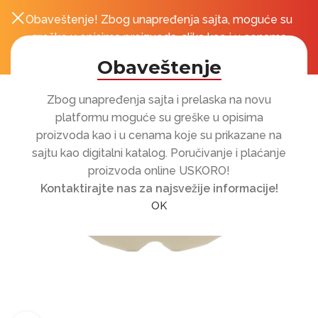
Obaveštenje! Zbog unapređenja sajta, moguće su
0
r
greške u opisima proizvoda, slika kao i u cenama
koje su prikazane na sajtu!
Obaveštenje
Zbog unapređenja sajta i prelaska na novu
platformu moguće su greške u opisima
proizvoda kao i u cenama koje su prikazane na
sajtu kao digitalni katalog. Poručivanje i plaćanje
proizvoda online USKORO!
Kontaktirajte nas za najsvežije informacije!
OK