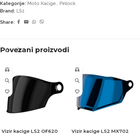
Kategorije:
Moto Kacige
,
Pinlock
Brand:
LS2
Share:
Povezani proizvodi
Vizir kacige LS2 OF620
Vizir kacige LS2 MX702
CLASSY zatamnjeni
PIONEER II iridium plavi