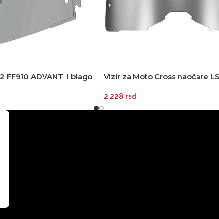
S2 FF910 ADVANT II blago
Vizir za Moto Cross naočare 
iridium srebrni
2.228
rsd