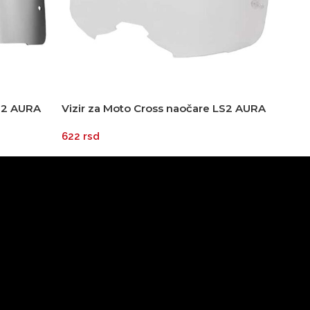
LS2 AURA
Vizir za Moto Cross naočare LS2 AURA
Kaci
providni
622
rsd
22.3