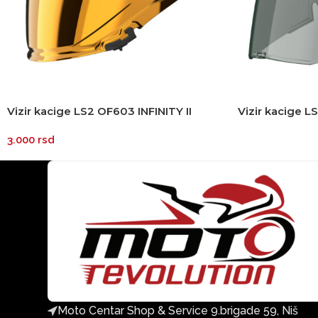
Vizir kacige LS2 OF603 INFINITY II
Vizir kacige L
zlatni
zatamnjeni
3.000
rsd
Moto Centar Shop & Service 9.brigade 59, Niš