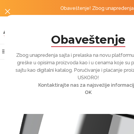
obordošli u Moto Centar by MotoRevolution
Obaveštenje! Zbog unapređenja sa
Obaveštenje
Kategorije proizvoda
Home
Prodavnica
Zbog unapređenja sajta i prelaska na novu platfor
greške u opisima proizvoda kao i u cenama koje su 
sajtu kao digitalni katalog. Poručivanje i plaćanje pro
USKORO!
Kontaktirajte nas za najsvežije informacij
OK