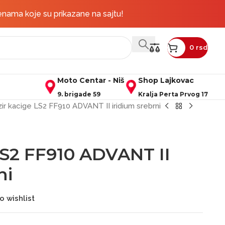
rudžbine iznad 50.000 rsd
Pratite nas na društvenim mrežama:
enama koje su prikazane na sajtu!
0
rsd
Moto Centar - Niš
Shop Lajkovac
9. brigade 59
Kralja Perta Prvog 17
zir kacige LS2 FF910 ADVANT II iridium srebrni
 LS2 FF910 ADVANT II
ni
o wishlist