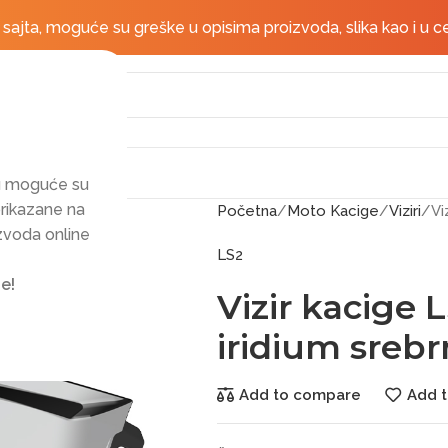
Besplatna dostava za po
jta, moguće su greške u opisima proizvoda, slika kao i u c
mu moguće su
prikazane na
Početna
Moto Kacige
Viziri
Vi
izvoda online
LS2
e!
Vizir kacige
iridium srebr
Add to compare
Add t